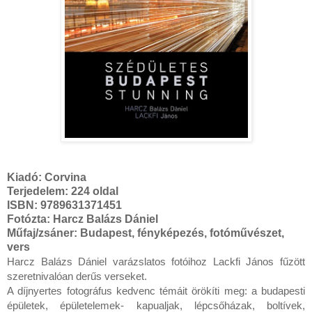
Kiadó:
Corvina
Terjedelem: 224 oldal
ISBN: 9789631371451
Fotózta: Harcz Balázs Dániel
Műfaj/zsáner: Budapest, fényképezés, fotóművészet,
vers
Harcz Balázs Dániel varázslatos fotóihoz Lackfi János fűzött 
szeretnivalóan derűs verseket.

A díjnyertes fotográfus kedvenc témáit örökíti meg: a budapesti 
épületek, épületelemek- kapualjak, lépcsőházak, boltívek, 