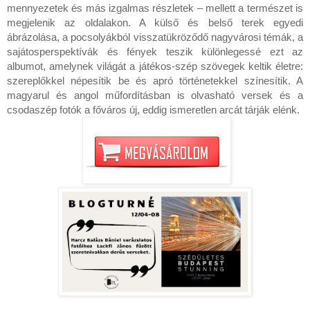
mennyezetek és más izgalmas részletek – mellett a természet is 
megjelenik az oldalakon. A külső és belső terek egyedi 
ábrázolása, a pocsolyákból visszatükröződő nagyvárosi témák, a 
sajátosperspektívák és fények teszik különlegessé ezt az 
albumot, amelynek világát a játékos-szép szövegek keltik életre: 
szereplőkkel népesítik be és apró történetekkel színesítik. A 
magyarul és angol műfordításban is olvasható versek és a 