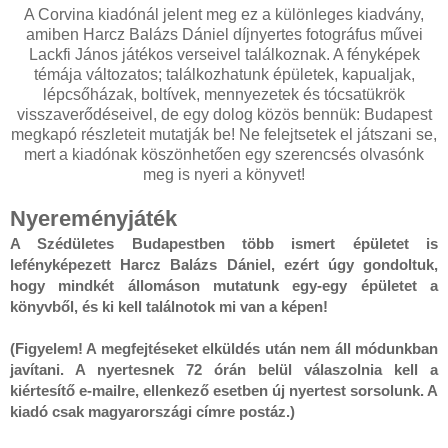
A Corvina kiadónál jelent meg ez a különleges kiadvány,
amiben Harcz Balázs Dániel díjnyertes fotográfus művei
Lackfi János játékos verseivel találkoznak. A fényképek
témája változatos; találkozhatunk épületek, kapualjak,
lépcsőházak, boltívek, mennyezetek és tócsatükrök
visszaverődéseivel, de egy dolog közös bennük: Budapest
megkapó részleteit mutatják be! Ne felejtsetek el játszani se,
mert a kiadónak köszönhetően egy szerencsés olvasónk
meg is nyeri a könyvet!
Nyereményjáték
A Szédületes Budapestben több ismert épületet is 
lefényképezett Harcz Balázs Dániel, ezért úgy gondoltuk, 
hogy mindkét állomáson mutatunk egy-egy épületet a 
könyvből, és ki kell találnotok mi van a képen!

(Figyelem! A megfejtéseket elküldés után nem áll módunkban 
javítani. A nyertesnek 72 órán belül válaszolnia kell a 
kiértesítő e-mailre, ellenkező esetben új nyertest sorsolunk. A 