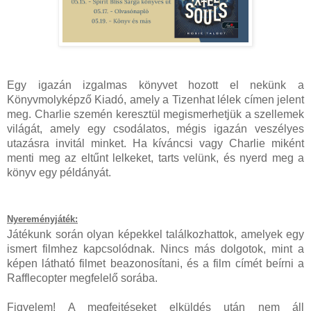
Egy igazán izgalmas könyvet hozott el nekünk a
Könyvmolyképző Kiadó, amely a Tizenhat lélek címen jelent
meg. Charlie szemén keresztül megismerhetjük a szellemek
világát, amely egy csodálatos, mégis igazán veszélyes
utazásra invitál minket. Ha kíváncsi vagy Charlie miként
menti meg az eltűnt lelkeket, tarts velünk, és nyerd meg a
könyv egy példányát.
Nyereményjáték:
Játékunk során olyan képekkel találkozhattok, amelyek egy
ismert filmhez kapcsolódnak. Nincs más dolgotok, mint a
képen látható filmet beazonosítani, és a film címét beírni a
Rafflecopter megfelelő sorába.
Figyelem! A megfejtéseket elküldés után nem áll