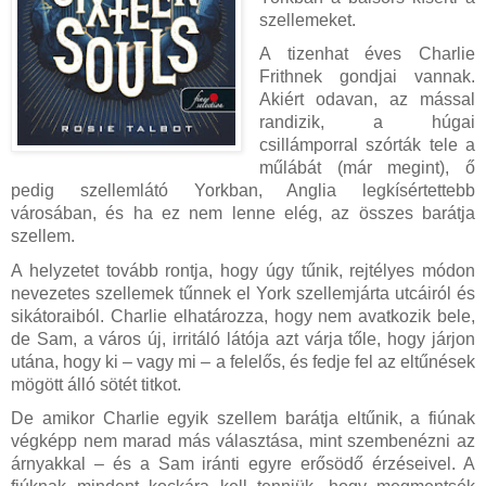
szellemeket.
A tizenhat éves Charlie
Frithnek gondjai vannak.
Akiért odavan, az mással
randizik, a húgai
csillámporral szórták tele a
műlábát (már megint), ő
pedig szellemlátó Yorkban, Anglia legkísértettebb
városában, és ha ez nem lenne elég, az összes barátja
szellem.
A helyzetet tovább rontja, hogy úgy tűnik, rejtélyes módon
nevezetes szellemek tűnnek el York szellemjárta utcáiról és
sikátoraiból. Charlie elhatározza, hogy nem avatkozik bele,
de Sam, a város új, irritáló látója azt várja tőle, hogy járjon
utána, hogy ki – vagy mi – a felelős, és fedje fel az eltűnések
mögött álló sötét titkot.
De amikor Charlie egyik szellem barátja eltűnik, a fiúnak
végképp nem marad más választása, mint szembenézni az
árnyakkal – és a Sam iránti egyre erősödő érzéseivel. A