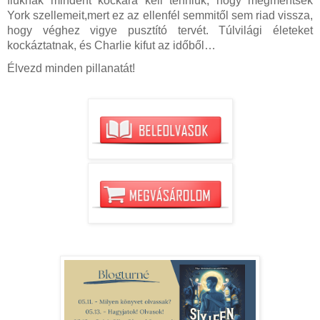
fiúknak mindent kockára kell tenniük, hogy megmentsék
York szellemeit,mert ez az ellenfél semmitől sem riad vissza,
hogy véghez vigye pusztító tervét. Túlvilági életeket
kockáztatnak, és Charlie kifut az időből…
Élvezd minden pillanatát!