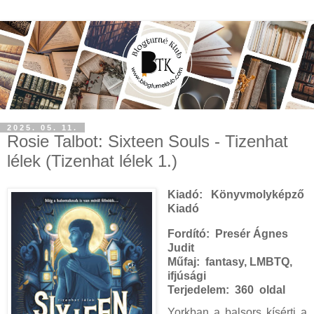
2025. 05. 11.
Rosie Talbot: Sixteen Souls - Tizenhat
lélek (Tizenhat lélek 1.)
Kiadó:
Könyvmolyképző
Kiadó
Fordító:
Presér Ágnes
Judit
Műfaj: fantasy, LMBTQ,
ifjúsági
Terjedelem: 360 oldal
Yorkban ​a balsors kísérti a