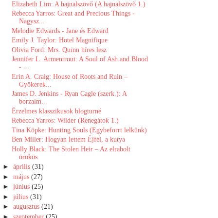
Elizabeth Lim: A ​hajnalszövő (A hajnalszövő 1.)
Rebecca Yarros: Great and Precious Things -
Nagysz...
Melodie Edwards - Jane és Edward
Emily J. Taylor: Hotel Magnifique
Olivia Ford: Mrs. ​Quinn híres lesz
Jennifer L. Armentrout: A Soul of Ash and Blood
- ...
Erin A. Craig: House ​of Roots and Ruin –
Gyökerek...
James D. Jenkins - Ryan Cagle (szerk.): A ​
borzalm...
Érzelmes klasszikusok blogturné
Rebecca Yarros: Wilder (Renegátok 1.)
Tina Köpke: Hunting Souls (Egybeforrt lelkünk)
Ben Miller: Hogyan ​lettem Éjfél, a kutya
Holly Black: The Stolen Heir – Az elrabolt
örökös
►
április
(31)
►
május
(27)
►
június
(25)
►
július
(31)
►
augusztus
(21)
►
szeptember
(25)