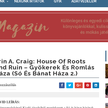
NK
NEKÜNK ÍRTÁTOK
GYIK
ADATVÉDELEM
rin A. Craig: House ​of Roots
nd Ruin – Gyökerek És Romlás
áza (Só És Bánat Háza 2.)
ozzászólás
VID LEÍRÁS:
önyvmolyképző Kiadó jóvoltából megérkezett a Só és bánat házának