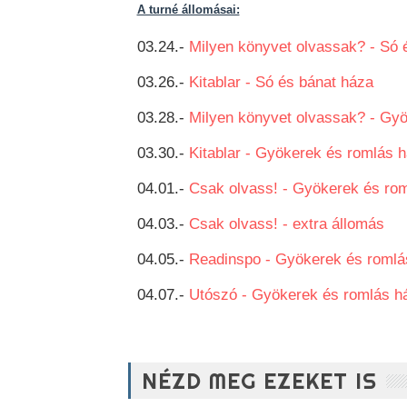
A turné állomásai:
03.24.-
Milyen könyvet olvassak? - Só 
03.26.-
Kitablar - Só és bánat háza
03.28.-
Milyen könyvet olvassak? - Gy
03.30.-
Kitablar - Gyökerek és romlás 
04.01.-
Csak olvass! - Gyökerek és ro
04.03.-
Csak olvass! - extra állomás
04.05.-
Readinspo - Gyökerek és romlá
04.07.-
Utószó - Gyökerek és romlás h
NÉZD MEG EZEKET IS