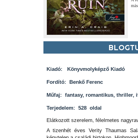
más
BLOGTU
Kiadó:
Könyvmolyképző Kiadó
Fordító:
Benkő Ferenc
Műfaj:
fantasy, romantikus, thriller, 
Terjedelem:
528 oldal
Elátkozott ​szerelem, félelmetes nagyr
A tizenhét éves Verity Thaumas Sala
kénytelen a családi birtokon, Highmoor