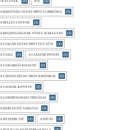
(1)
(1)
70-ES ÉVEK
9/11
(1)
A BARÁTSÁG OLYAN MINT A LIBIKÓKA
(1)
A BELLES LÁNYOK
(1)
A BOLDOGSÁGNAK NYOLC KARJA VAN
(1)
A CSALÁD OLYAN MINT EGY SÜTI
(1)
(1)
A CSALI
A CSÁSZÁR PENGÉI
(1)
A CSAVARGÓ KISAUTÓ
(1)
A CSISZOLATLAN TRÓN KRÓNIKÁI
(1)
A CSODÁK KÖNYVE
(1)
A GORMENGHAST-TRILÓGIA
(1)
A HERCEGNŐ NAPLÓJA
(1)
(1)
A HETEDIK FIÚ
A HÍVÁS
(1)
A HOLD LEGSÖTÉTEBB OLDALA