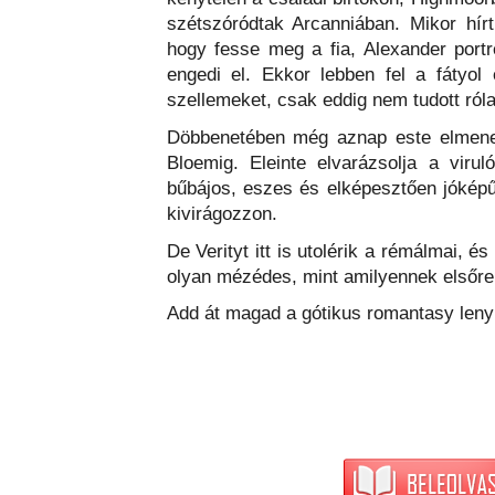
szétszóródtak Arcanniában. Mikor hír
hogy fesse meg a fia, Alexander port
engedi el. Ekkor lebben fel a fátyol e
szellemeket, csak eddig nem tudott ró
Döbbenetében még aznap este elmenek
Bloemig. Eleinte elvarázsolja a viru
bűbájos, eszes és elképesztően jókép
kivirágozzon.
De Verityt itt is utolérik a rémálmai,
olyan mézédes, mint amilyennek elsőr
Add át magad a gótikus romantasy leny