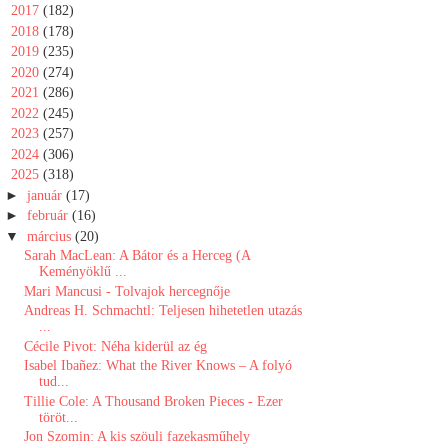
►
2017
(182)
►
2018
(178)
►
2019
(235)
►
2020
(274)
►
2021
(286)
►
2022
(245)
►
2023
(257)
►
2024
(306)
▼
2025
(318)
►
január
(17)
►
február
(16)
▼
március
(20)
Sarah MacLean: A ​Bátor és a Herceg (A
Keményöklű ...
Mari Mancusi - Tolvajok hercegnője
Andreas H. Schmachtl: Teljesen ​hihetetlen utazás
...
Cécile Pivot: Néha kiderül az ég
Isabel Ibañez: What ​the River Knows – A folyó
tud...
Tillie Cole: A Thousand Broken Pieces - Ezer
töröt...
Jon Szomin: A kis szöuli fazekasműhely