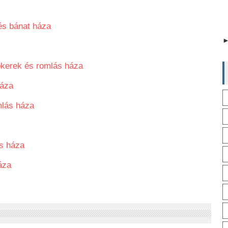
és bánat háza
ökerek és romlás háza
háza
mlás háza
s háza
áza