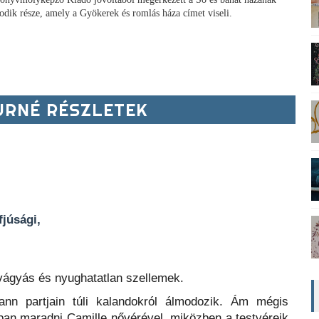
odik része, amely a Gyökerek és romlás háza címet viseli.
RNÉ RÉSZLETEK
ifjúsági,
avágyás és nyughatatlan szellemek.
nn partjain túli kalandokról álmodozik. Ám mégis
ban maradni Camille nővérével, miközben a testvéreik