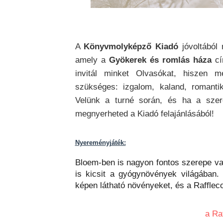
A
Könyvmolyképző Kiadó
jóvoltából
amely a
Gyökerek és romlás háza
cí
invitál minket Olvasókat, hiszen 
szükséges: izgalom, kaland, romanti
Velünk a turné során, és ha a szer
megnyerheted a Kiadó felajánlásából!
Nyereményjáték:
Bloem-ben is nagyon fontos szerepe va
is kicsit a gyógynövények világában. 
képen látható növényeket, és a Rafflec
a Ra