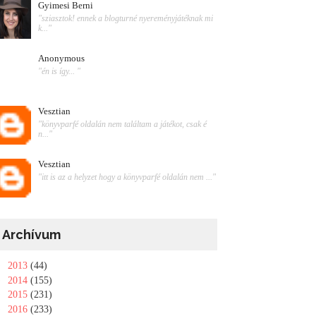
Gyimesi Berni
"sziasztok! ennek a blogturné nyereményjátéknak mi
k..."
Anonymous
"én is így... "
Vesztian
"könyvparfé oldalán nem találtam a játékot, csak é
n..."
Vesztian
"itt is az a helyzet hogy a könyvparfé oldalán nem ..."
Archívum
►
2013
(44)
►
2014
(155)
►
2015
(231)
►
2016
(233)