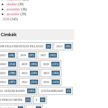
►
október
(30)
►
november
(36)
►
december
(39)
►
2026
(145)
Címkék
(1)
(42)
100 FELEJTHETETLEN PILLANAT
2013
(44)
(97)
(103)
2015
2016
2017
(114)
(185)
(215)
2018
2019
2020
(286)
(245)
(264)
2021
2022
2023
(307)
(315)
(143)
2024
2025
2026
(103)
(7)
21. SZÁZAD KIADÓ
21SZÁZADKIADÓ
(1)
(1)
5 PERCES MESÉK
6