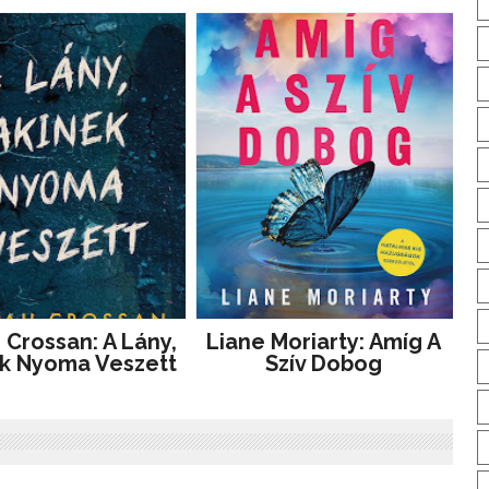
 Crossan: A Lány,
Liane Moriarty: Amíg A
k Nyoma Veszett
Szív Dobog