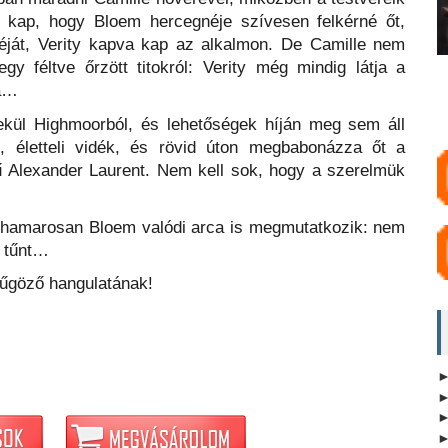
t kap, hogy Bloem hercegnéje szívesen felkérné őt,
réját, Verity kapva kap az alkalmon. De Camille nem
gy féltve őrzött titokról: Verity még mindig látja a
la…
ül Highmoorból, és lehetőségek híján meg sem áll
ló, életteli vidék, és rövid úton megbabonázza őt a
ű Alexander Laurent. Nem kell sok, hogy a szerelmük
 és hamarosan Bloem valódi arca is megmutatkozik: nem
e tűnt…
űgöző hangulatának!