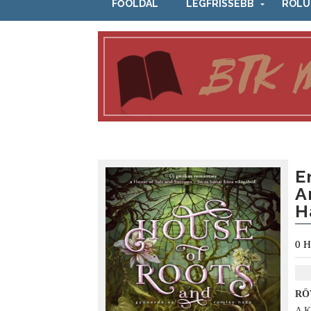
FŐOLDAL
LEGFRISSEBB
RÓLU
E
A
H
0
H
RÖ
A K