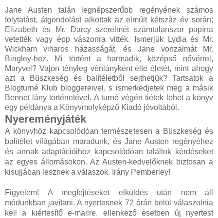
Jane Austen talán legnépszerűbb regényének számos
folytatást, átgondolást alkottak az elmúlt kétszáz év során;
Elizabeth és Mr. Darcy szerelmét számtalanszor papírra
vetették vagy épp vászonra vitték. Ismerjük Lydia és Mr.
Wickham viharos házasságát, és Jane vonzalmát Mr.
Bingley-hez. Mi történt a harmadik, középső nővérrel,
Maryvel? Vajon tényleg vénlányként élte életét, mint ahogy
azt a Büszkeség és balítéletből sejthetjük? Tartsatok a
Blogturné Klub bloggereivel, s ismerkedjetek meg a másik
Bennet lány történetével. A turné végén tiétek lehet a könyv
egy példánya a Könyvmolyképző Kiadó jóvoltából.
Nyereményjáték
A könyvhöz kapcsolódóan természetesen a Büszkeség és
balítélet világában maradunk, és Jane Austen regényéhez
és annak adaptációihoz kapcsolódóan találtok kérdéseket
az egyes állomásokon. Az Austen-kedvelőknek biztosan a
kisujjában lesznek a válaszok. Irány Pemberley!
Figyelem! A megfejtéseket elküldés után nem áll
módunkban javítani. A nyertesnek 72 órán belül válaszolnia
kell a kiértesítő e-mailre, ellenkező esetben új nyertest