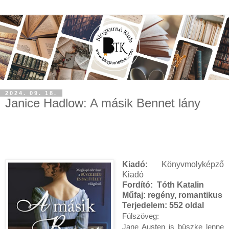
2024. 09. 18.
Janice Hadlow: A másik Bennet lány
Kiadó:
Könyvmolyképző
Kiadó
Fordító:
Tóth Katalin
Műfaj: regény, romantikus
Terjedelem:
552 oldal
Fülszöveg:
Jane Austen is büszke lenne