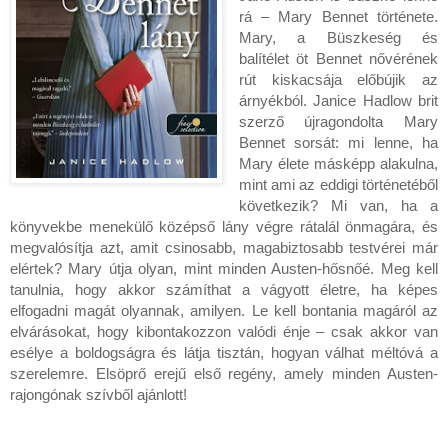
rá – Mary Bennet története.
Mary, a Büszkeség és
balítélet öt Bennet nővérének
rút kiskacsája előbújik az
árnyékból. Janice Hadlow brit
szerző újragondolta Mary
Bennet sorsát: mi lenne, ha
Mary élete másképp alakulna,
mint ami az eddigi történetéből
következik? Mi van, ha a
könyvekbe menekülő középső lány végre rátalál önmagára, és
megvalósítja azt, amit csinosabb, magabiztosabb testvérei már
elértek? Mary útja olyan, mint minden Austen-hősnőé. Meg kell
tanulnia, hogy akkor számíthat a vágyott életre, ha képes
elfogadni magát olyannak, amilyen. Le kell bontania magáról az
elvárásokat, hogy kibontakozzon valódi énje – csak akkor van
esélye a boldogságra és látja tisztán, hogyan válhat méltóvá a
szerelemre. Elsöprő erejű első regény, amely minden Austen-
rajongónak szívből ajánlott!