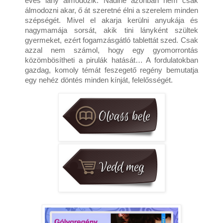
éves lány álmodozik. Nadine azonban nem csak 
álmodozni akar, ő át szeretné élni a szerelem minden 
szépségét. Mivel el akarja kerülni anyukája és 
nagymamája sorsát, akik tini lányként szültek 
gyermeket, ezért fogamzásgátló tablettát szed. Csak 
azzal nem számol, hogy egy gyomorrontás 
közömbösítheti a pirulák hatását… A fordulatokban 
gazdag, komoly témát feszegető regény bemutatja 
egy nehéz döntés minden kínját, felelősségét.