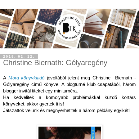
2015. 02. 12.
Christine Biernath: Gólyaregény
A 
Móra könyvkiadó
 jóvoltából jelent meg Christine  Biernath - 
Gólyaregény című könyve. A blogturné klub csapatából, három 
blogger invitál titeket egy miniturnéra. 
Ha kedvelitek a komolyabb problémákkal küzdő kortárs 
könyveket, akkor gyertek ti is! 
Játszattok velünk és megnyerhetitek a három példány egyikét!