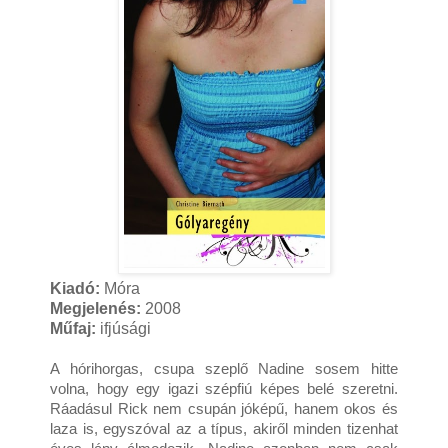
Kiadó:
Móra
Megjelenés:
2008
Műfaj:
ifjúsági
A hórihorgas, csupa szeplő Nadine sosem hitte 
volna, hogy egy igazi szépfiú képes belé szeretni. 
Ráadásul Rick nem csupán jóképű, hanem okos és 
laza is, egyszóval az a típus, akiről minden tizenhat 