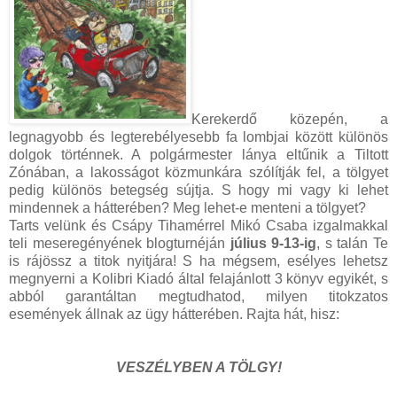
Kerekerdő közepén, a
legnagyobb és legterebélyesebb fa lombjai között különös
dolgok történnek. A polgármester lánya eltűnik a Tiltott
Zónában, a lakosságot közmunkára szólítják fel, a tölgyet
pedig különös betegség sújtja. S hogy mi vagy ki lehet
mindennek a hátterében? Meg lehet-e menteni a tölgyet?
Tarts velünk és Csápy Tihamérrel Mikó Csaba izgalmakkal
teli meseregényének blogturnéján
július 9-13-ig
, s talán Te
is rájössz a titok nyitjára! S ha mégsem, esélyes lehetsz
megnyerni a Kolibri Kiadó által felajánlott 3 könyv egyikét, s
abból garantáltan megtudhatod, milyen titokzatos
események állnak az ügy hátterében. Rajta hát, hisz:
VESZÉLYBEN A TÖLGY!