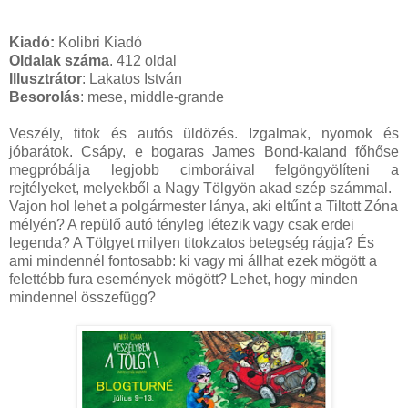
Kiadó:
Kolibri Kiadó
Oldalak száma
. 412 oldal
Illusztrátor
: Lakatos István
Besorolás
: mese, middle-grande
Veszély, titok és autós üldözés. Izgalmak, nyomok és
jóbarátok. Csápy, e bogaras James Bond-kaland főhőse
megpróbálja legjobb cimboráival felgöngyölíteni a
rejtélyeket, melyekből a Nagy Tölgyön akad szép számmal.
Vajon hol lehet a polgármester lánya, aki eltűnt a Tiltott Zóna
mélyén? A repülő autó tényleg létezik vagy csak erdei
legenda? A Tölgyet milyen titokzatos betegség rágja? És
ami mindennél fontosabb: ki vagy mi állhat ezek mögött a
felettébb fura események mögött? Lehet, hogy minden
mindennel összefügg?