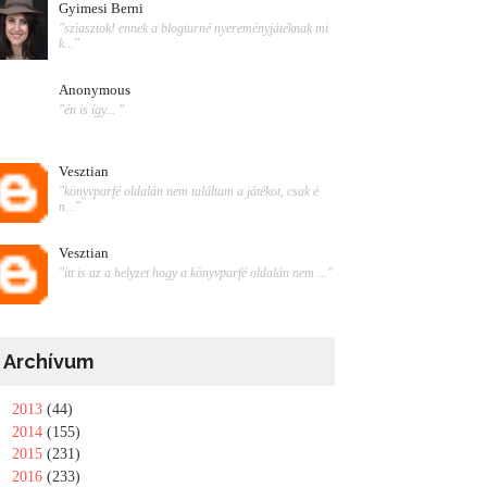
Gyimesi Berni
"sziasztok! ennek a blogturné nyereményjátéknak mi
k..."
Anonymous
"én is így... "
Vesztian
"könyvparfé oldalán nem találtam a játékot, csak é
n..."
Vesztian
"itt is az a helyzet hogy a könyvparfé oldalán nem ..."
Archívum
►
2013
(44)
►
2014
(155)
►
2015
(231)
►
2016
(233)