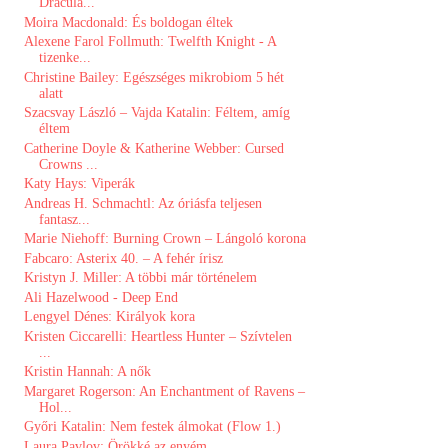
Dracula...
Moira Macdonald: És boldogan éltek
Alexene Farol Follmuth: Twelfth Knight - A
tizenke...
Christine Bailey: Egészséges mikrobiom 5 hét
alatt
Szacsvay László – Vajda Katalin: Féltem, amíg
éltem
Catherine Doyle & Katherine Webber: Cursed
Crowns ...
Katy Hays: Viperák
Andreas H. Schmachtl: Az ​óriásfa teljesen
fantasz...
Marie Niehoff: Burning Crown – Lángoló korona
Fabcaro: Asterix 40. – A fehér írisz
Kristyn J. Miller: A többi már történelem
Ali Hazelwood - Deep End
Lengyel Dénes: Királyok kora
Kristen Ciccarelli: Heartless ​Hunter – Szívtelen
...
Kristin Hannah: A nők
Margaret Rogerson: An ​Enchantment of Ravens –
Hol...
Győri Katalin: Nem ​festek álmokat (Flow 1.)
Laura Pavlov: Örökké az enyém