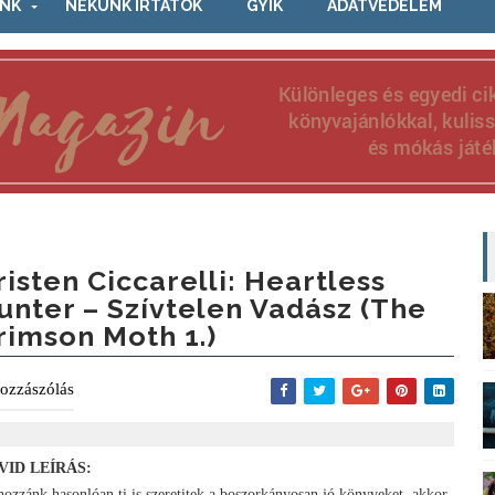
NK
NEKÜNK ÍRTÁTOK
GYIK
ADATVÉDELEM
risten Ciccarelli: Heartless ​
unter – Szívtelen Vadász (The
rimson Moth 1.)
ozzászólás
VID LEÍRÁS:
hozzánk hasonlóan ti is szeretitek a boszorkányosan jó könyveket, akkor