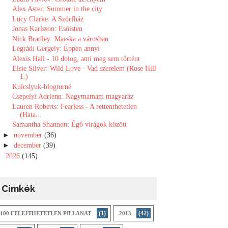
Alex Aster: Summer in the city
Lucy Clarke: A ​Szörfház
Jonas Karlsson: Esőisten
Nick Bradley: Macska a városban
Légrádi Gergely: Éppen annyi
Alexis Hall - 10 dolog, ami meg sem történt
Elsie Silver: Wild Love - Vad szerelem (Rose Hill
1.)
Kulcslyuk-blogturné
Csepelyi Adrienn: Nagymamám magyaráz
Lauren Roberts: Fearless - A rettenthetetlen
(Hata...
Samantha Shannon: Égő virágok között
►
november
(36)
►
december
(39)
►
2026
(145)
Címkék
(1)
(42)
100 FELEJTHETETLEN PILLANAT
2013