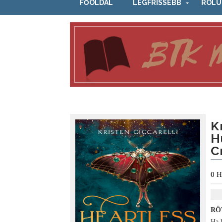
FŐOLDAL
LEGFRISSEBB
RÓLU
K
H
C
0
H
RÖ
Ha 