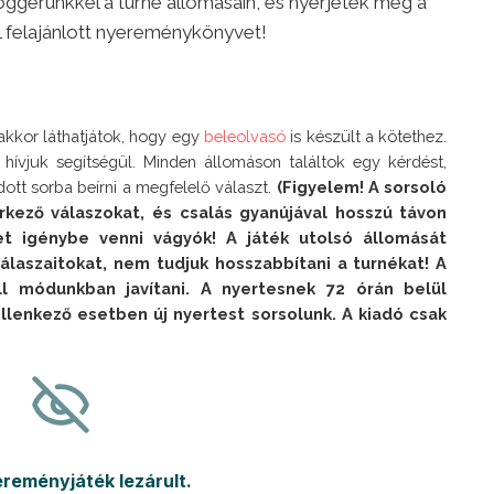
loggerünkkel a turné állomásain, és nyerjétek meg a
l felajánlott nyereménykönyvet!
akkor láthatjátok, hogy egy
beleolvasó
is készült a kötethez.
ívjuk segítségül. Minden állomáson találtok egy kérdést,
ott sorba beírni a megfelelő választ.
(Figyelem! A sorsoló
rkező válaszokat, és csalás gyanújával hosszú távon
et igénybe venni vágyók! A játék utolsó állomását
álaszaitokat, nem tudjuk hosszabbítani a turnékat! A
l módunkban javítani. A nyertesnek 72 órán belül
 ellenkező esetben új nyertest sorsolunk. A kiadó csak