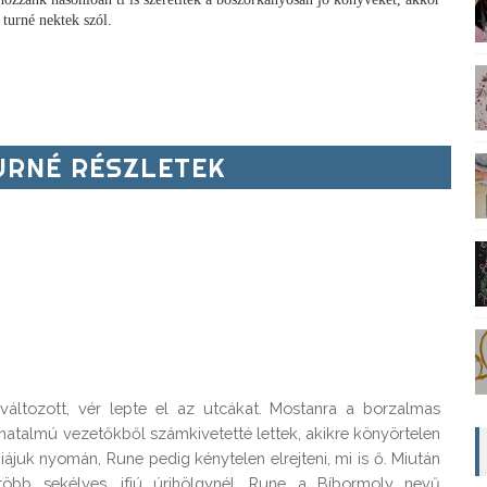
 turné nektek szól.
RNÉ RÉSZLETEK
változott, vér lepte el az utcákat. Mostanra a borzalmas
atalmú vezetőkből számkivetetté lettek, akikre könyörtelen
juk nyomán, Rune pedig kénytelen elrejteni, mi is ő. Miután
 több sekélyes, ifjú úrihölgynél, Rune a Bíbormoly nevű