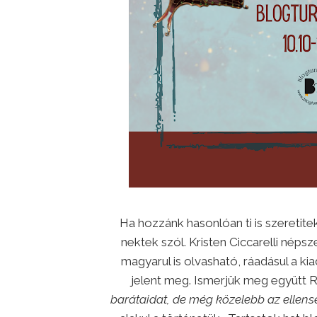
Ha hozzánk hasonlóan ti is szeretit
nektek szól. Kristen Ciccarelli nép
magyarul is olvasható, ráadásul a 
jelent meg. Ismerjük meg együtt R
barátaidat, de még közelebb az ellens