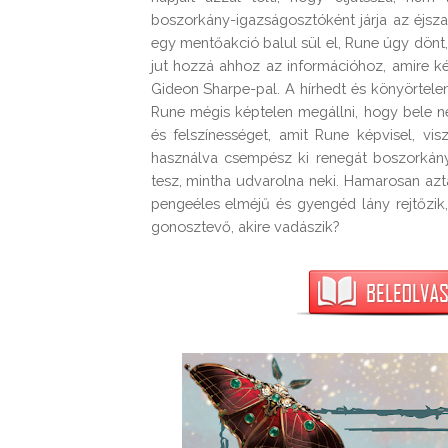
boszorkány-igazságosztóként járja az éjszak
egy mentőakció balul sül el, Rune úgy dönt,
jut hozzá ahhoz az információhoz, amire k
Gideon Sharpe-pal. A hírhedt és könyörtel
Rune mégis képtelen megállni, hogy bele n
és felszínességet, amit Rune képvisel, vi
használva csempész ki renegát boszorkány
tesz, mintha udvarolna neki. Hamarosan azt
pengeéles elméjű és gyengéd lány rejtőzik,
gonosztevő, akire vadászik?