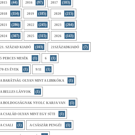
(44)
(97)
(103)
2015
2016
2017
(114)
(185)
(215)
2018
2019
2020
(286)
(245)
(264)
2021
2022
2023
(307)
(315)
(143)
2024
2025
2026
(103)
(7)
21. SZÁZAD KIADÓ
21SZÁZADKIADÓ
(1)
(1)
5 PERCES MESÉK
6
(1)
(1)
70-ES ÉVEK
9/11
(1)
A BARÁTSÁG OLYAN MINT A LIBIKÓKA
(1)
A BELLES LÁNYOK
(1)
A BOLDOGSÁGNAK NYOLC KARJA VAN
(1)
A CSALÁD OLYAN MINT EGY SÜTI
(1)
(1)
A CSALI
A CSÁSZÁR PENGÉI