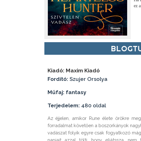
ez a
BLOGTU
Kiadó: Maxim Kiadó
Fordító:
Szujer Orsolya
Műfaj: fantasy
Terjedelem:
480 oldal
Az éjjelen, amikor Rune élete örökre meg
forradalmat követően a boszorkányok nagyh
vadászat folyik egyre csak fogyatkozó mágiá
napjait azzal tölti, hogy eljátssza, nem