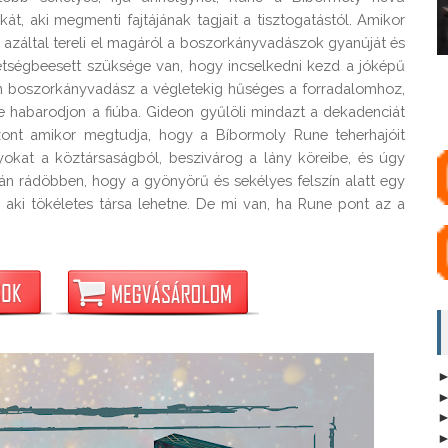
át, aki megmenti fajtájának tagjait a tisztogatástól. Amikor
 azáltal tereli el magáról a boszorkányvadászok gyanúját és
étségbeesett szüksége van, hogy incselkedni kezd a jóképű
en boszorkányvadász a végletekig hűséges a forradalomhoz,
e habarodjon a fiúba. Gideon gyűlöli mindazt a dekadenciát
szont amikor megtudja, hogy a Bíbormoly Rune teherhajóit
okat a köztársaságból, beszivárog a lány köreibe, és úgy
án rádöbben, hogy a gyönyörű és sekélyes felszín alatt egy
 aki tökéletes társa lehetne. De mi van, ha Rune pont az a