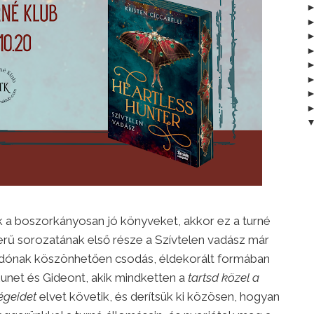
ek a boszorkányosan jó könyveket, akkor ez a turné
szerű sorozatának első része a Szívtelen vadász már
kiadónak köszönhetően csodás, éldekorált formában
unet és Gideont, akik mindketten a
tartsd közel a
égeidet
elvet követik, és derítsük ki közösen, hogyan