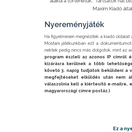
alakul a történetük. Tartsatok hat b
Maxim Kiadó álta
Nyereményjáték
Ha figyelmesen megnézitek a kiadó oldalát 
Mostani játékunkban ezt a dokumentumot h
nektek pedig nincs más dolgotok, mint az ad
program észleli az azonos IP címről é
kizárásra kerülnek a több lehetőség
követő 3. napig tudjátok beküldeni a v
megfejtéseket elküldés után nem ál
válaszolnia kell a kiértesítő e-mailre,
magyarországi címre postáz.)