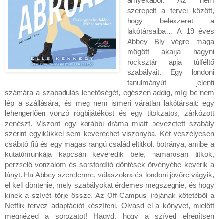
árnyékából. Az nem
szerepelt a tervei között,
hogy beleszeret a
lakótársaiba… A 19 éves
Abbey Bly végre maga
mögött akarja hagyni
rocksztár apja túlféltő
szabályait. Egy londoni
tanulmányút jelenti
számára a szabadulás lehetőségét, egészen addig, míg be nem
lép a szállására, és meg nem ismeri váratlan lakótársait: egy
lehengerlően vonzó rögbijátékost és egy titokzatos, zárkózott
zenészt. Viszont egy korábbi dráma miatt bevezetett szabály
szerint egyikükkel sem keveredhet viszonyba. Két veszélyesen
csábító fiú és egy magas rangú család eltitkolt botránya, amibe a
kutatómunkája kapcsán keveredik bele, hamarosan titkok,
perzselő vonzalom és sorsfordító döntések örvényébe keverik a
lányt. Ha Abbey szerelemre, válaszokra és londoni jövőre vágyik,
el kell döntenie, mely szabályokat érdemes megszegnie, és hogy
kinek a szívét törje össze. Az Off-Campus írójának kötetéből a
Netflix tervez adaptációt készíteni. Olvasd el a könyvet, mielőtt
megnézed a sorozatot! Hagyd, hogy a szíved elrepítsen