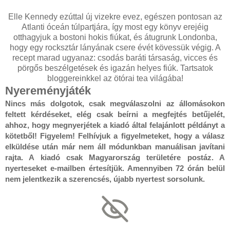
Elle Kennedy ezúttal új vizekre evez, egészen pontosan az
Atlanti óceán túlpartjára, így most egy könyv erejéig
otthagyjuk a bostoni hokis fiúkat, és átugrunk Londonba,
hogy egy rocksztár lányának csere évét kövessük végig. A
recept marad ugyanaz: csodás baráti társaság, vicces és
pörgős beszélgetések és igazán helyes fiúk. Tartsatok
bloggereinkkel az ötórai tea világába!
Nyereményjáték
Nincs más dolgotok, csak megválaszolni az állomásokon
feltett kérdéseket, elég csak beírni a megfejtés betűjelét,
ahhoz, hogy megnyerjétek a kiadó által felajánlott példányt a
kötetből! Figyelem! Felhívjuk a figyelmeteket, hogy a válasz
elküldése után már nem áll módunkban manuálisan javítani
rajta. A kiadó csak Magyarország területére postáz. A
nyerteseket e-mailben értesítjük. Amennyiben 72 órán belül
nem jelentkezik a szerencsés, újabb nyertest sorsolunk.