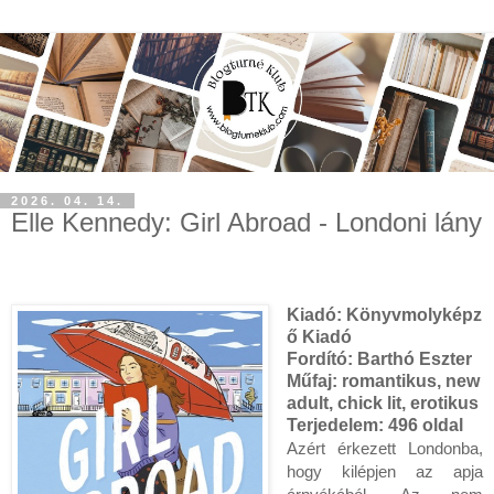
2026. 04. 14.
Elle Kennedy: Girl Abroad - Londoni lány
Kiadó:
Könyvmolyképz
ő Kiadó
Fordító:
Barthó Eszter
Műfaj:
romantikus, new
adult, chick lit, erotikus
Terjedelem:
496 oldal
Azért érkezett Londonba,
hogy kilépjen az apja