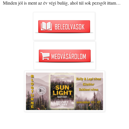
Minden jól is ment az év végi buliig, ahol túl sok pezsgőt ittam…