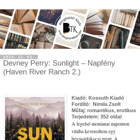
2025. 11. 03.
Devney Perry: Sunlight ​– Napfény
(Haven River Ranch 2.)
Kiadó:
Kossuth Kiadó
Fordító:
Nimila Zsolt
Műfaj: romantikus, erotikus
Terjedelem:
352 oldal
A legelső montanai napomon
vitába keveredtem egy
bevásárlókocsi miatt. A