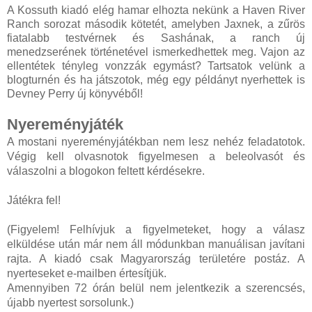
A Kossuth kiadó elég hamar elhozta nekünk a Haven River
Ranch sorozat második kötetét, amelyben Jaxnek, a zűrös
fiatalabb testvérnek és Sashának, a ranch új
menedzserének történetével ismerkedhettek meg. Vajon az
ellentétek tényleg vonzzák egymást? Tartsatok velünk a
blogturnén és ha játszotok, még egy példányt nyerhettek is
Devney Perry új könyvéből!
Nyereményjáték
A mostani nyereményjátékban nem lesz nehéz feladatotok.
Végig kell olvasnotok figyelmesen a beleolvasót és
válaszolni a blogokon feltett kérdésekre.
Játékra fel!
(Figyelem! Felhívjuk a figyelmeteket, hogy a válasz
elküldése után már nem áll módunkban manuálisan javítani
rajta. A kiadó csak Magyarország területére postáz. A
nyerteseket e-mailben értesítjük.
Amennyiben 72 órán belül nem jelentkezik a szerencsés,
újabb nyertest sorsolunk.)