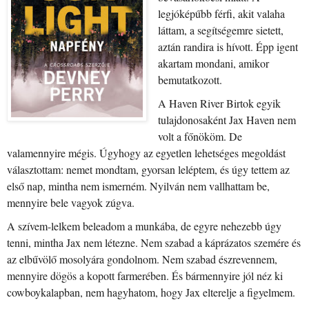
legjóképűbb férfi, akit valaha
láttam, a segítségemre sietett,
aztán randira is hívott. Épp igent
akartam mondani, amikor
bemutatkozott.
A Haven River Birtok egyik
tulajdonosaként Jax Haven nem
volt a főnököm. De
valamennyire mégis. Úgyhogy az egyetlen lehetséges megoldást
választottam: nemet mondtam, gyorsan leléptem, és úgy tettem az
első nap, mintha nem ismerném. Nyilván nem vallhattam be,
mennyire bele vagyok zúgva.
A szívem-lelkem beleadom a munkába, de egyre nehezebb úgy
tenni, mintha Jax nem létezne. Nem szabad a káprázatos szemére és
az elbűvölő mosolyára gondolnom. Nem szabad észrevennem,
mennyire dögös a kopott farmerében. És bármennyire jól néz ki
cowboykalapban, nem hagyhatom, hogy Jax elterelje a figyelmem.