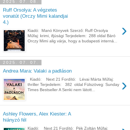
2025. 07. 08.
Ruff Orsolya: A ​végzetes
vonatút (Orczy Mimi kalandjai
4.)
›
Kiadó: Manó Könyvek Szerző: Ruff Orsolya
Műfaj: krimi, ifjúsági Terjedelem: 288 oldal Báró
Orczy Mimi alig várja, hogy a budapesti interná...
2025. 07. 07.
Andrea Mara: Valaki ​a padláson
›
Kiadó: Next 21 Fordító: Lévai Márta Műfaj:
thriller Terjedelem: 382 oldal Fülszöveg: Sunday
Times Bestseller A Senki nem látott...
Ashley Flowers, Alex Kiester: A
hiányzó fél
Kiadó: Next 21 Fordító: Pék Zoltán Műfaj: