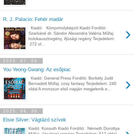
R. J. Palacio: Fehér madár
›
Kiadó: Könyvmolyképző Kiadó Fordító:
Szarkáné dr. Sándor Alexandra Valéria Műfaj:
holokausztregény, ifjúsági regény Terjedelem:
272 ol...
2025. 07. 04.
You Yeong-Gwang: Az esőpiac
›
Kiadó: General Press Fordító: Borbély Judit
Bernadett Műfaj: cosy fantasy Terjedelem: 240
oldal A ​monszun első napján megjelenik e...
2025. 06. 30.
Elsie Silver: Vágtázó szívek
Kiadó: Kossuth Kiadó Fordító: Németh Dorottya
Műfaj: kisvárosi románc Terjedelem: 512 oldal