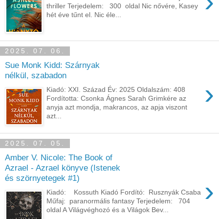
›
thriller Terjedelem: 300 oldal Nic nővére, Kasey
hét éve tűnt el. Nic éle...
2025. 07. 06.
Sue Monk Kidd: Szárnyak ​
nélkül, szabadon
›
Kiadó: XXI. Század Év: 2025 Oldalszám: 408
Fordította: Csonka Ágnes Sarah Grimkére az
anyja azt mondja, makrancos, az apja viszont
azt...
2025. 07. 05.
Amber V. Nicole: The Book of
Azrael - Azrael könyve (Istenek
és szörnyetegek #1)
›
Kiadó: Kossuth Kiadó Fordító: Rusznyák Csaba
Műfaj: paranormális fantasy Terjedelem: 704
oldal A ​Világvéghozó és a Világok Bev...