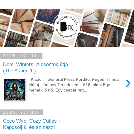
2025. 07. 11.
Demi Winters: A csontok útja
(The Ashen 1.)
›
Kiadó: General Press Fordító: Fügedi Tímea
Műfaj: fantasy Terjedelem: 616 oldal Egy
menekülő nő. Egy csapat rett...
2025. 07. 10.
Coco ​Wyo: Cozy Cuties +
Kapcsolj ki és színezz!