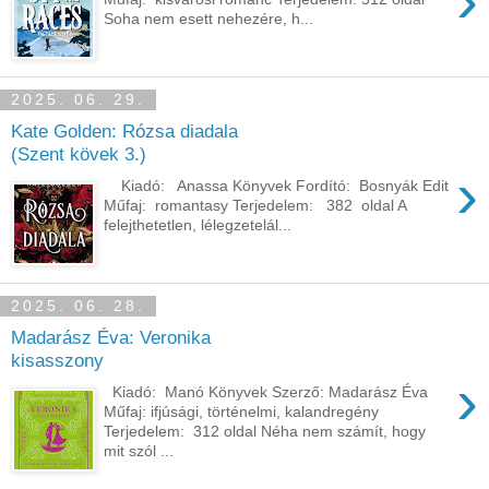
›
Soha nem esett nehezére, h...
2025. 06. 29.
Kate Golden: Rózsa diadala
(Szent kövek 3.)
›
Kiadó: Anassa Könyvek Fordító: Bosnyák Edit
Műfaj: romantasy Terjedelem: 382 oldal A ​
felejthetetlen, lélegzetelál...
2025. 06. 28.
Madarász Éva: Veronika
kisasszony
›
Kiadó: Manó Könyvek Szerző: Madarász Éva
Műfaj: ifjúsági, történelmi, kalandregény
Terjedelem: 312 oldal Néha nem számít, hogy
mit szól ...