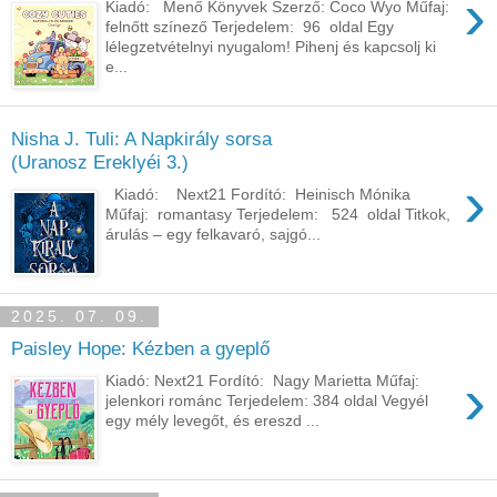
›
Kiadó: Menő Könyvek Szerző: Coco Wyo Műfaj:
felnőtt színező Terjedelem: 96 oldal Egy
lélegzetvételnyi nyugalom! Pihenj és kapcsolj ki
e...
Nisha J. Tuli: A Napkirály sorsa
(Uranosz Ereklyéi 3.)
›
Kiadó: Next21 Fordító: Heinisch Mónika
Műfaj: romantasy Terjedelem: 524 oldal Titkok,
árulás – egy felkavaró, sajgó...
2025. 07. 09.
Paisley Hope: Kézben a gyeplő
›
Kiadó: Next21 Fordító: Nagy Marietta Műfaj:
jelenkori románc Terjedelem: 384 oldal Vegyél
egy mély levegőt, és ereszd ...