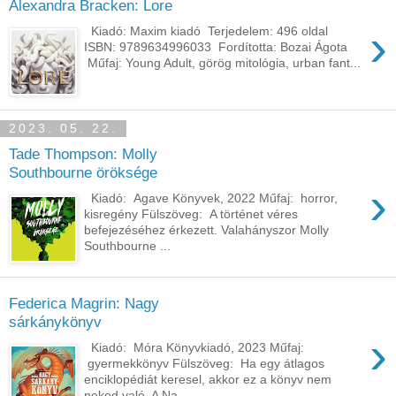
Alexandra Bracken: Lore
›
Kiadó: Maxim kiadó Terjedelem: 496 oldal
ISBN: 9789634996033 Fordította: Bozai Ágota
Műfaj: Young Adult, görög mitológia, urban fant...
2023. 05. 22.
Tade Thompson: Molly ​
Southbourne öröksége
›
Kiadó: Agave Könyvek, 2022 Műfaj: horror,
kisregény Fülszöveg: A történet véres
befejezéséhez érkezett. Valahányszor Molly
Southbourne ...
Federica Magrin: Nagy
sárkánykönyv
›
Kiadó: Móra Könyvkiadó, 2023 Műfaj:
gyermekkönyv Fülszöveg: Ha egy átlagos
enciklopédiát keresel, akkor ez a könyv nem
neked való. A Na...