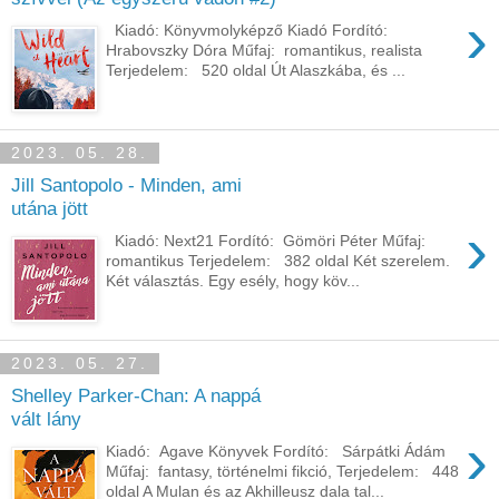
›
Kiadó: Könyvmolyképző Kiadó Fordító:
Hrabovszky Dóra Műfaj: romantikus, realista
Terjedelem: 520 oldal Út ​Alaszkába, és ...
2023. 05. 28.
Jill Santopolo - Minden, ami
utána jött
›
Kiadó: Next21 Fordító: Gömöri Péter Műfaj:
romantikus Terjedelem: 382 oldal Két szerelem.
Két választás. Egy esély, hogy köv...
2023. 05. 27.
Shelley Parker-Chan: A ​nappá
vált lány
›
Kiadó: Agave Könyvek Fordító: Sárpátki Ádám
Műfaj: fantasy, történelmi fikció, Terjedelem: 448
oldal A Mulan és az Akhilleusz dala tal...