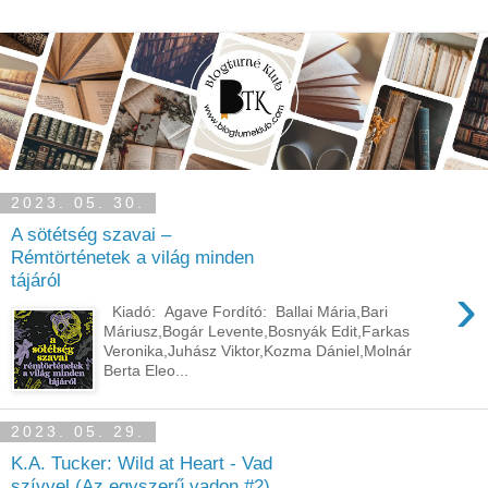
2023. 05. 30.
A sötétség szavai –
Rémtörténetek a világ minden
tájáról
›
Kiadó: Agave Fordító: Ballai Mária,Bari
Máriusz,Bogár Levente,Bosnyák Edit,Farkas
Veronika,Juhász Viktor,Kozma Dániel,Molnár
Berta Eleo...
2023. 05. 29.
K.A. Tucker: Wild at Heart - Vad
szívvel (Az egyszerű vadon #2)