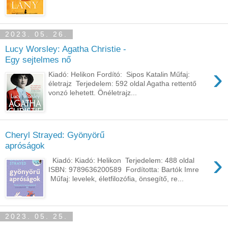
2023. 05. 26.
Lucy Worsley: Agatha Christie -
Egy sejtelmes nő
›
Kiadó: Helikon Fordító: Sipos Katalin Műfaj:
életrajz Terjedelem: 592 oldal Agatha ​rettentő
vonzó lehetett. Önéletrajz...
Cheryl Strayed: Gyönyörű
apróságok
›
Kiadó: Kiadó: Helikon Terjedelem: 488 oldal
ISBN: 9789636200589 Fordította: Bartók Imre
Műfaj: levelek, életfilozófia, önsegítő, re...
2023. 05. 25.