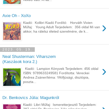
Axie Oh - XoXo
›
Kiadó: Kolibri Kiadó Fordító: Horváth Vivien
Műfaj: Young Adult Terjedelem: 356 oldal Mi van
akkor, ha rálelsz életed szerelmére, de k...
2023. 05. 19.
Neal Shusterman: Viharszem
(Kaszások kora 2.)
›
Kiadó: Lampion Könyvek Terjedelem: 456 oldal
ISBN: 9789633249581 Fordította: Vereckei
Andrea Zsáner/téma: YA/ifjúsági, disztópia,
poszta...
Dr. Benkovics Júlia: Magunkról
Kiadó: Libri Műfaj: Ismeretterjesztő Terjedelem:
287 oldal Dr. ​Benkovics Júlia nőgyógyász,