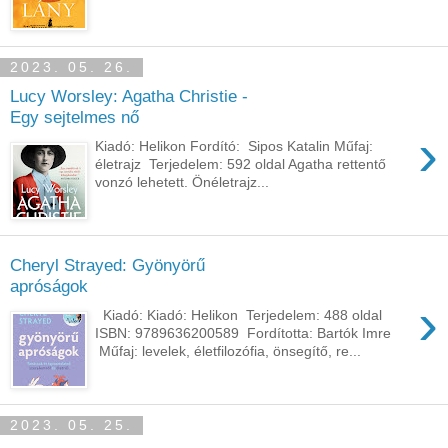
2023. 05. 26.
Lucy Worsley: Agatha Christie -
Egy sejtelmes nő
›
Kiadó: Helikon Fordító: Sipos Katalin Műfaj:
életrajz Terjedelem: 592 oldal Agatha ​rettentő
vonzó lehetett. Önéletrajz...
Cheryl Strayed: Gyönyörű
apróságok
›
Kiadó: Kiadó: Helikon Terjedelem: 488 oldal
ISBN: 9789636200589 Fordította: Bartók Imre
Műfaj: levelek, életfilozófia, önsegítő, re...
2023. 05. 25.