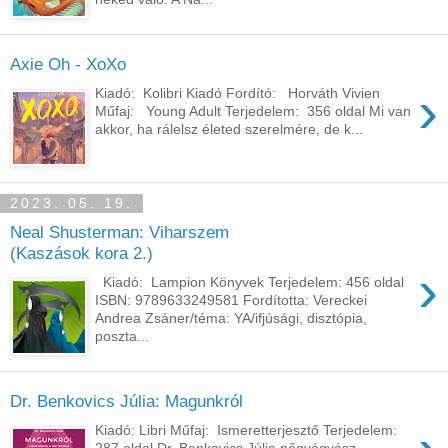
Axie Oh - XoXo
›
Kiadó: Kolibri Kiadó Fordító: Horváth Vivien
Műfaj: Young Adult Terjedelem: 356 oldal Mi van
akkor, ha rálelsz életed szerelmére, de k...
2023. 05. 19.
Neal Shusterman: Viharszem
(Kaszások kora 2.)
›
Kiadó: Lampion Könyvek Terjedelem: 456 oldal
ISBN: 9789633249581 Fordította: Vereckei
Andrea Zsáner/téma: YA/ifjúsági, disztópia,
poszta...
Dr. Benkovics Júlia: Magunkról
Kiadó: Libri Műfaj: Ismeretterjesztő Terjedelem:
287 oldal Dr. ​Benkovics Júlia nőgyógyász,