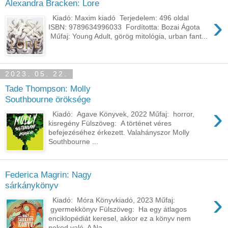
Alexandra Bracken: Lore
›
Kiadó: Maxim kiadó Terjedelem: 496 oldal
ISBN: 9789634996033 Fordította: Bozai Ágota
Műfaj: Young Adult, görög mitológia, urban fant...
2023. 05. 22.
Tade Thompson: Molly ​
Southbourne öröksége
›
Kiadó: Agave Könyvek, 2022 Műfaj: horror,
kisregény Fülszöveg: A történet véres
befejezéséhez érkezett. Valahányszor Molly
Southbourne ...
Federica Magrin: Nagy
sárkánykönyv
›
Kiadó: Móra Könyvkiadó, 2023 Műfaj:
gyermekkönyv Fülszöveg: Ha egy átlagos
enciklopédiát keresel, akkor ez a könyv nem
neked való. A Na...