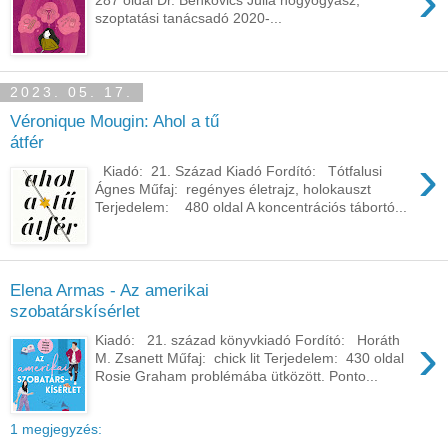
›
szoptatási tanácsadó 2020-...
2023. 05. 17.
Véronique Mougin: Ahol ​a tű
átfér
›
Kiadó: 21. Század Kiadó Fordító: Tótfalusi
Ágnes Műfaj: regényes életrajz, holokauszt
Terjedelem: 480 oldal A koncentrációs tábortó...
Elena Armas - Az amerikai
szobatárskísérlet
›
Kiadó: 21. század könyvkiadó Fordító: Horáth
M. Zsanett Műfaj: chick lit Terjedelem: 430 oldal
Rosie Graham problémába ütközött. Ponto...
1 megjegyzés: