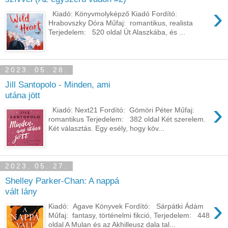
›
Kiadó: Könyvmolyképző Kiadó Fordító:
Hrabovszky Dóra Műfaj: romantikus, realista
Terjedelem: 520 oldal Út ​Alaszkába, és ...
2023. 05. 28.
Jill Santopolo - Minden, ami
utána jött
›
Kiadó: Next21 Fordító: Gömöri Péter Műfaj:
romantikus Terjedelem: 382 oldal Két szerelem.
Két választás. Egy esély, hogy köv...
2023. 05. 27.
Shelley Parker-Chan: A ​nappá
vált lány
›
Kiadó: Agave Könyvek Fordító: Sárpátki Ádám
Műfaj: fantasy, történelmi fikció, Terjedelem: 448
oldal A Mulan és az Akhilleusz dala tal...