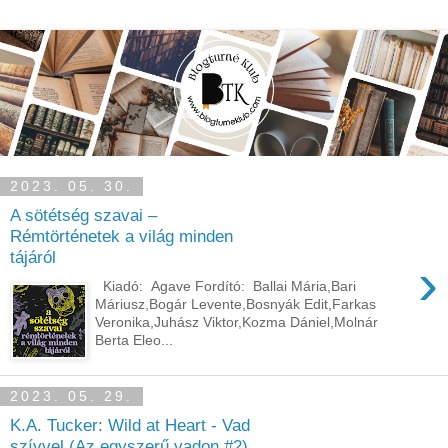
2023. 05. 30.
A sötétség szavai –
Rémtörténetek a világ minden
tájáról
›
Kiadó: Agave Fordító: Ballai Mária,Bari
Máriusz,Bogár Levente,Bosnyák Edit,Farkas
Veronika,Juhász Viktor,Kozma Dániel,Molnár
Berta Eleo...
2023. 05. 29.
K.A. Tucker: Wild at Heart - Vad
szívvel (Az egyszerű vadon #2)