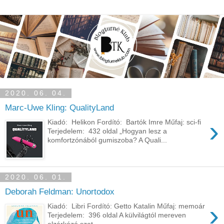
2020. 06. 04.
Marc-Uwe Kling: QualityLand
›
Kiadó: Helikon Fordító: Bartók Imre Műfaj: sci-fi
Terjedelem: 432 oldal „Hogyan ​lesz a
komfortzónából gumiszoba? A Quali...
2020. 06. 01.
Deborah Feldman: Unortodox
›
Kiadó: Libri Fordító: Getto Katalin Műfaj: memoár
Terjedelem: 396 oldal A ​külvilágtól mereven
elzárkózó szat...