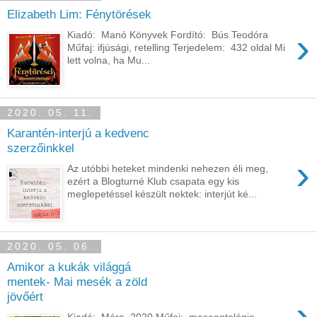
Elizabeth Lim: Fénytörések
›
Kiadó: Manó Könyvek Fordító: Bús Teodóra
Műfaj: ifjúsági, retelling Terjedelem: 432 oldal Mi
lett volna, ha Mu...
2020. 05. 11.
Karantén-interjú a kedvenc
szerzőinkkel
›
Az utóbbi heteket mindenki nehezen éli meg,
ezért a Blogturné Klub csapata egy kis
meglepetéssel készült nektek: interjút ké...
2020. 05. 06.
Amikor ​a kukák világgá
mentek- Mai mesék a zöld
jövőért
›
Kiadó: Móra, 2020 Műfaj: meseantológia