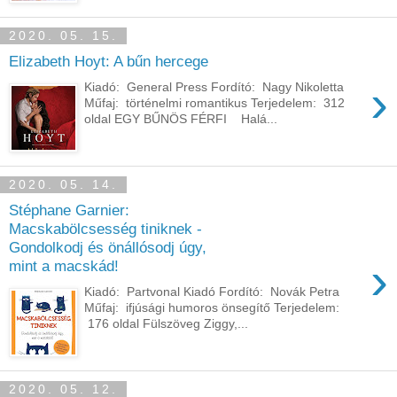
2020. 05. 15.
Elizabeth Hoyt: A bűn hercege
›
Kiadó: General Press Fordító: Nagy Nikoletta
Műfaj: történelmi romantikus Terjedelem: 312
oldal EGY BŰNÖS FÉRFI Halá...
2020. 05. 14.
Stéphane Garnier:
Macskabölcsesség ​tiniknek -
Gondolkodj és önállósodj úgy,
›
mint a macskád!
Kiadó: Partvonal Kiadó Fordító: Novák Petra
Műfaj: ifjúsági humoros önsegítő Terjedelem:
176 oldal Fülszöveg Ziggy,...
2020. 05. 12.