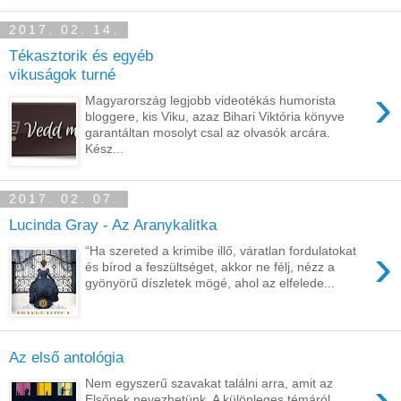
2017. 02. 14.
Tékasztorik és egyéb
vikuságok turné
›
Magyarország legjobb videotékás humorista
bloggere, kis Viku, azaz Bihari ​Viktória könyve
garantáltan mosolyt csal az olvasók arcára.
Kész...
2017. 02. 07.
Lucinda Gray - Az Aranykalitka
›
“Ha szereted a krimibe illő, váratlan fordulatokat
és bírod a feszültséget, akkor ne félj, nézz a
gyönyörű díszletek mögé, ahol az elfelede...
Az első antológia
›
Nem egyszerű szavakat találni arra, amit az
Elsőnek nevezhetünk. A különleges témáról