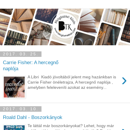
2017. 03. 25.
Carrie Fisher: A hercegnő
naplója
›
A Libri Kiadó jóvoltából jelent meg hazánkban is
Carrie Fisher önéletrajza, A hercegnő naplója ,
amelyben feleleveníti azokat az esemény...
2017. 03. 10.
Roald Dahl - Boszorkányok
Te láttál már boszorkányokat? Lehet, hogy már