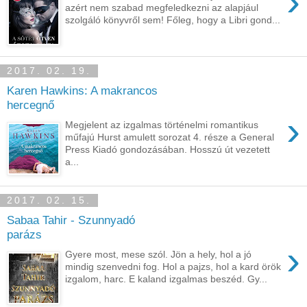
›
azért nem szabad megfeledkezni az alapjául
szolgáló könyvről sem! Főleg, hogy a Libri gond...
2017. 02. 19.
Karen Hawkins: A makrancos
hercegnő
›
Megjelent az izgalmas történelmi romantikus
műfajú Hurst amulett sorozat 4. része a General
Press Kiadó gondozásában. Hosszú út vezetett
a...
2017. 02. 15.
Sabaa Tahir - Szunnyadó
parázs
›
Gyere most, mese szól. Jön a hely, hol a jó
mindig szenvedni fog. Hol a pajzs, hol a kard örök
izgalom, harc. E kaland izgalmas beszéd. Gy...