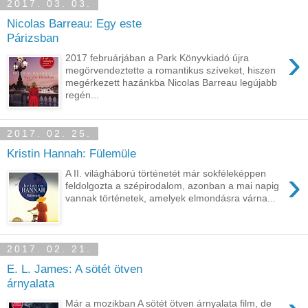
2017. 03. 03.
Nicolas Barreau: Egy este
Párizsban
›
2017 februárjában a Park Könyvkiadó újra
megörvendeztette a romantikus szíveket, hiszen
megérkezett hazánkba Nicolas Barreau legújabb
regén...
2017. 02. 25.
Kristin Hannah: Fülemüle
›
A II. világháború történetét már sokféleképpen
feldolgozta a szépirodalom, azonban a mai napig
vannak történetek, amelyek elmondásra várna...
2017. 02. 21.
E. L. James: A sötét ötven
árnyalata
Már a mozikban A sötét ötven árnyalata film, de