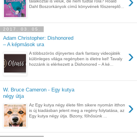
›
találkoztál is velük, de nem tudtál róla? Roald
Dahl Boszorkányok című könyvének főszereplő...
2017. 03. 05.
Adam Christopher: Dishonored
– A képmások ura
›
A többszörös díjnyertes dark fantasy videojáték
különleges világa regényben is életre kel! Tavaly
hozzánk is elérkezett a Dishonored – A ké...
W. Bruce Cameron - Egy kutya
négy útja
›
Az Egy kutya négy élete film sikere nyomán itthon
is új kiadásban jelent meg a regény folytatása, az
Egy kutya négy útja. Bizony, főhősünk ...