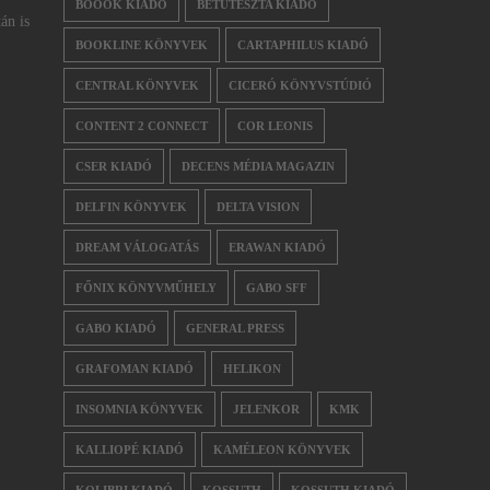
BOOOK KIADÓ
BETŰTÉSZTA KIADÓ
án is
BOOKLINE KÖNYVEK
CARTAPHILUS KIADÓ
CENTRAL KÖNYVEK
CICERÓ KÖNYVSTÚDIÓ
CONTENT 2 CONNECT
COR LEONIS
CSER KIADÓ
DECENS MÉDIA MAGAZIN
DELFIN KÖNYVEK
DELTA VISION
DREAM VÁLOGATÁS
ERAWAN KIADÓ
FŐNIX KÖNYVMŰHELY
GABO SFF
GABO KIADÓ
GENERAL PRESS
GRAFOMAN KIADÓ
HELIKON
INSOMNIA KÖNYVEK
JELENKOR
KMK
KALLIOPÉ KIADÓ
KAMÉLEON KÖNYVEK
KOLIBRI KIADÓ
KOSSUTH
KOSSUTH KIADÓ