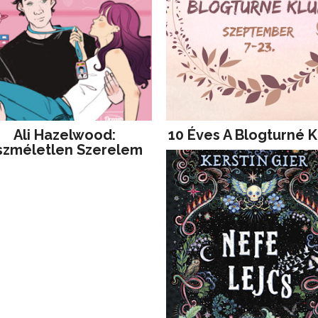
Ali Hazelwood:
10 Éves A Blogturné K
szméletlen Szerelem