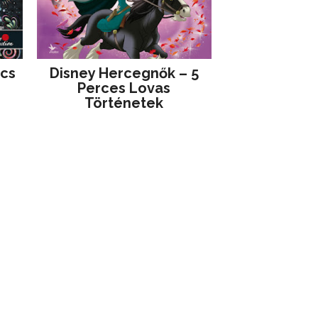
jcs
Disney ​Hercegnők – 5
Perces Lovas
Történetek