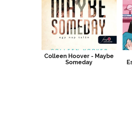
Colleen Hoover - Maybe
Someday
E