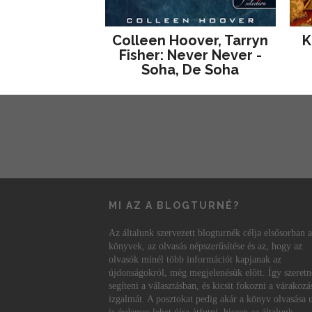
Colleen Hoover, Tarryn
K
Fisher: Never Never -
Soha, De Soha
MI AZ A BLOGTURNÉ?
Az általunk szervezett blogturnék célja elsősorban a
könyvek, az olvasás népszerűsítése és az, hogy az
olvasók minél több információt kapjanak az
újdonságokról, még megjelenésük előtt. Így szeret
segíteni a választásban, és kicsit fokozni a várakozá
izgalmát. A posztokat pedig akár a könyv olvasása 