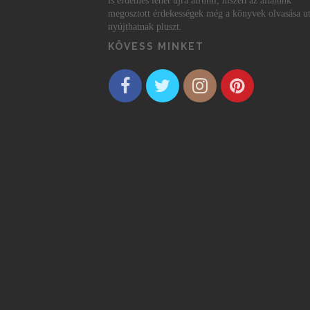
is érdemes lehet újra átfutni, hiszen az általunk
megosztott érdekességek még a könyvek olvasása ut
nyújthatnak pluszt.
KÖVESS MINKET