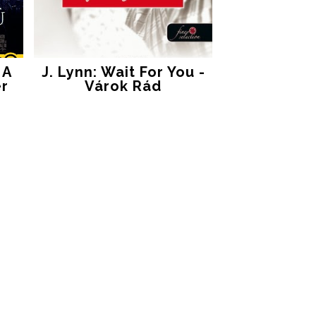
 A
J. Lynn: Wait For You -
er
Várok Rád