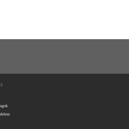
KS
agok
édelem