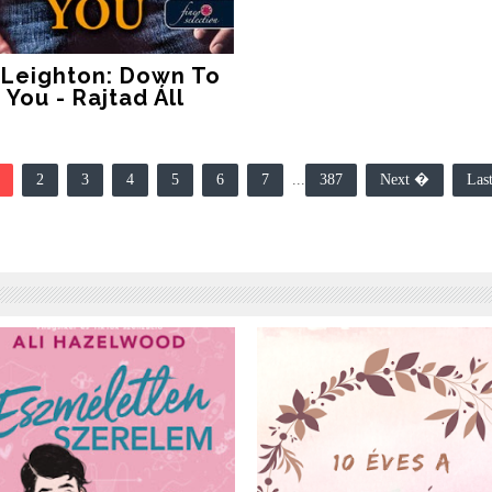
 Leighton: Down To
You - Rajtad Áll
2
3
4
5
6
7
...
387
Next �
Las