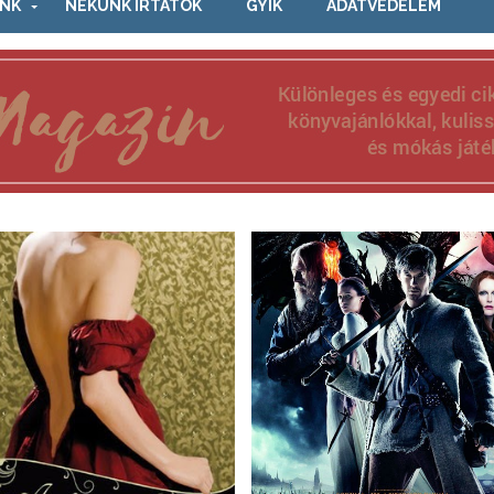
NK
NEKÜNK ÍRTÁTOK
GYIK
ADATVÉDELEM