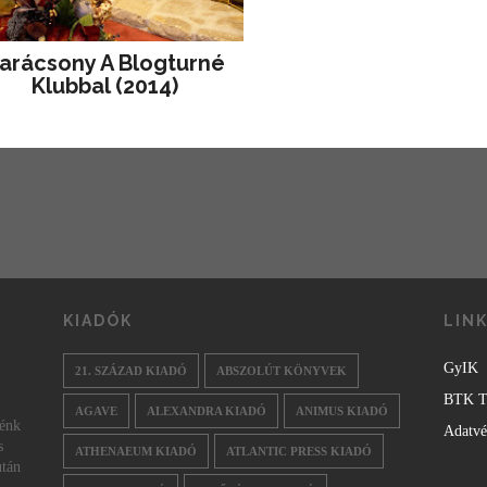
arácsony A Blogturné
Klubbal (2014)
KIADÓK
LIN
GyIK
21. SZÁZAD KIADÓ
ABSZOLÚT KÖNYVEK
BTK T
AGAVE
ALEXANDRA KIADÓ
ANIMUS KIADÓ
nénk
Adatv
s
ATHENAEUM KIADÓ
ATLANTIC PRESS KIADÓ
után