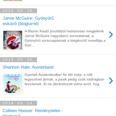
2014. 04. 18.
Jamie McGuire: Gyönyörű
esküvő (blogturné)
›
A Maxim Kiadó jóvoltából hamarosan megjelenik
Jamie McGuire nagysikerű sorozatának, a
Gyönyörű sorscsapásnak a kiegészítő novellája a
Gyö...
2014. 04. 15.
Shannon Hale: Austenland
›
Gyertek Austenlandbe! Az idő szép, a nők
legyezővel járnak, a pasik pedig szűk nadrágban
feszítenek. Ki ne ábrándozott volna arról, hog...
2014. 04. 14.
Colleen Hoover: Reménytelen -
blogturné