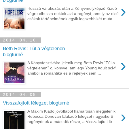
›
Hosszú várakozás után a Könyvmolyképző Kiadó
végre elhozza nektek azt a regényt, amely az első
csókok történelmének egyik legszebbikét muta...
2014. 04. 10.
Beth Revis: Túl a végtelenen
blogturné
›
A Könyvfesztiválra jelenik meg Beth Revis “Túl a
végtelenen” c. könyve, ami egy Young Adult sci-fi,
amiből a romantika és a rejtélyek sem ...
2014. 04. 08.
Visszafojtott lélegzet blogturné
›
A Maxim Kiadó jóvoltából hamarosan megjelenik
Rebecca Donovan Elakadó lélegzet nagysikerű
regényének a második része, a Visszafojtott lé...