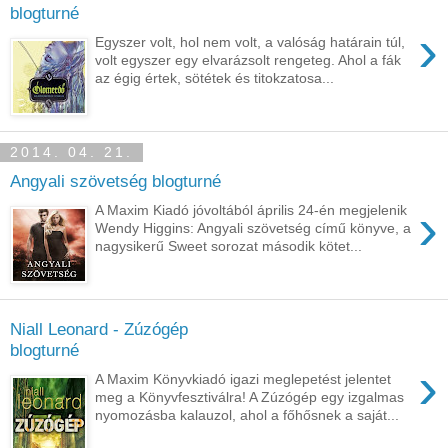
blogturné
›
Egyszer volt, hol nem volt, a valóság határain túl,
volt egyszer egy elvarázsolt rengeteg. Ahol a fák
az égig értek, sötétek és titokzatosa...
2014. 04. 21.
Angyali szövetség blogturné
›
A Maxim Kiadó jóvoltából április 24-én megjelenik
Wendy Higgins: Angyali szövetség című könyve, a
nagysikerű Sweet sorozat második kötet...
Niall Leonard - Zúzógép
blogturné
›
A Maxim Könyvkiadó igazi meglepetést jelentet
meg a Könyvfesztiválra! A Zúzógép egy izgalmas
nyomozásba kalauzol, ahol a főhősnek a saját...