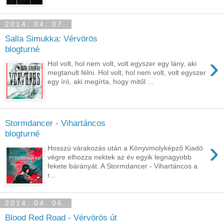
2014. 04. 07.
Salla Simukka: Vérvörös
blogturné
›
Hol volt, hol nem volt, volt egyszer egy lány, aki
megtanult félni. Hol volt, hol nem volt, volt egyszer
egy író, aki megírta, hogy mitől ...
Stormdancer - Vihartáncos
blogturné
›
Hosszú várakozás után a Könyvmolyképző Kiadó
végre elhozza nektek az év egyik legnagyobb
fekete bárányát. A Stormdancer - Vihartáncos a
r...
2014. 04. 06.
Blood Red Road - Vérvörös út