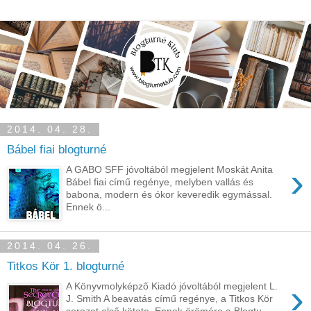
2014. 04. 28.
Bábel fiai blogturné
›
A GABO SFF jóvoltából megjelent Moskát Anita
Bábel fiai című regénye, melyben vallás és
babona, modern és ókor keveredik egymással.
Ennek ö...
2014. 04. 26.
Titkos Kör 1. blogturné
›
A Könyvmolyképző Kiadó jóvoltából megjelent L.
J. Smith A beavatás című regénye, a Titkos Kör
sorozat első kötete. Ennek örömére a Blogtu...