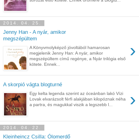
2014. 04. 25.
Jenny Han - A nyár, amikor
megszépültem
›
A Könyvmolyképző jóvoltából hamarosan
megjelenik Jenny Han: A nyár, amikor
megszépültem című regénye, a Nyár trilógia első
kötete. Ennek...
A skorpió vágta blogturné
›
Egy kelta legenda szerint az óceánban lakó Vízi
Lovak elvarázsolt férfi alakjában kilopóznak néha
a partra, és magukkal viszik a legszebb l...
2014. 04. 22.
Kleinheincz Csilla: Ólomerdő