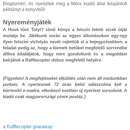
Blogturnén, és nyerjétek meg a Móra kiadó által felajánlott
példányt a könyvből!
Nyereményjáték
A Hová tűnt Totyi? című könyv a felszín feletti vizek útját 
mutatja be. Játékunk során az egyes állomásokon egy-egy 
ilyen felszíni vízfolyás nevét rejtettük el a bejegyzésekben, a 
feladat pedig az, hogy a kiemelt betűket megfelelő sorrendbe 
állítva kitaláljátok, hogy mire gondoltunk és a megoldást 
beírjátok a Rafflecopter doboz megfelelő helyére. 

(Figyelem! A megfejtéseket elküldés után nem áll módunkban 
javítani. A nyertesnek 72 órán belül válaszolnia kell a 
kiértesítő e-mailre, ellenkező esetben új nyertest sorsolunk. A 
kiadó csak magyarországi címre postáz.)
a Rafflecopter giveaway