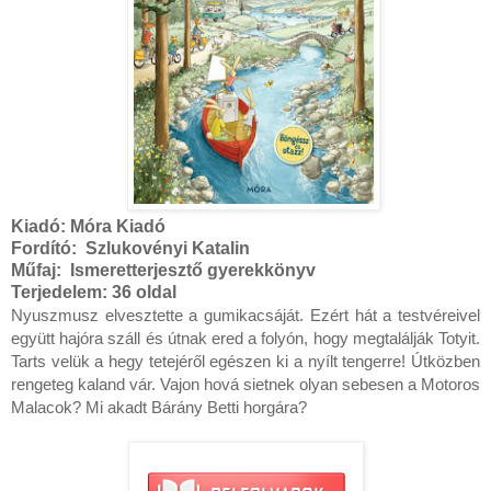
Kiadó:
Móra Kiadó
Fordító:
Szlukovényi Katalin
Műfaj:
Ismeretterjesztő gyerekkönyv
Terjedelem:
36 oldal
Nyuszmusz elvesztette a gumikacsáját. Ezért hát a testvéreivel 
együtt hajóra száll és útnak ered a folyón, hogy megtalálják Totyit. 
Tarts velük a hegy tetejéről egészen ki a nyílt tengerre! Útközben 
rengeteg kaland vár. Vajon hová sietnek olyan sebesen a Motoros 