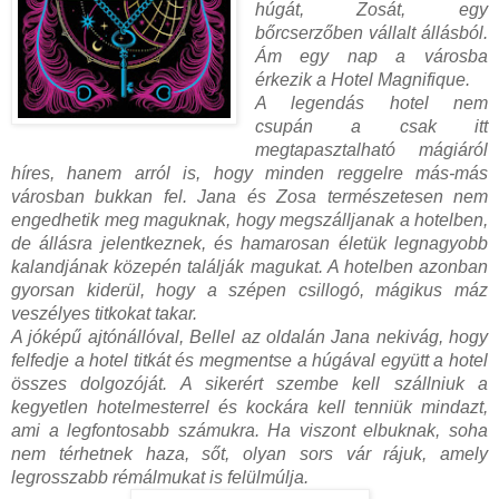
húgát, Zosát, egy
bőrcserzőben vállalt állásból.
Ám egy nap a városba
érkezik a Hotel Magnifique.
A legendás hotel nem
csupán a csak itt
megtapasztalható mágiáról
híres, hanem arról is, hogy minden reggelre más-más
városban bukkan fel. Jana és Zosa természetesen nem
engedhetik meg maguknak, hogy megszálljanak a hotelben,
de állásra jelentkeznek, és hamarosan életük legnagyobb
kalandjának közepén találják magukat. A hotelben azonban
gyorsan kiderül, hogy a szépen csillogó, mágikus máz
veszélyes titkokat takar.
A jóképű ajtónállóval, Bellel az oldalán Jana nekivág, hogy
felfedje a hotel titkát és megmentse a húgával együtt a hotel
összes dolgozóját. A sikerért szembe kell szállniuk a
kegyetlen hotelmesterrel és kockára kell tenniük mindazt,
ami a legfontosabb számukra. Ha viszont elbuknak, soha
nem térhetnek haza, sőt, olyan sors vár rájuk, amely
legrosszabb rémálmukat is felülmúlja.