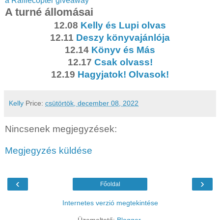
a Rafflecopter giveaway
A turné állomásai
12.08
Kelly és Lupi olvas
12.11
Deszy könyvajánlója
12.14
Könyv és Más
12.17
Csak olvass!
12.19
Hagyjatok! Olvasok!
Kelly
Price:
csütörtök, december 08, 2022
Nincsenek megjegyzések:
Megjegyzés küldése
‹
›
Főoldal
Internetes verzió megtekintése