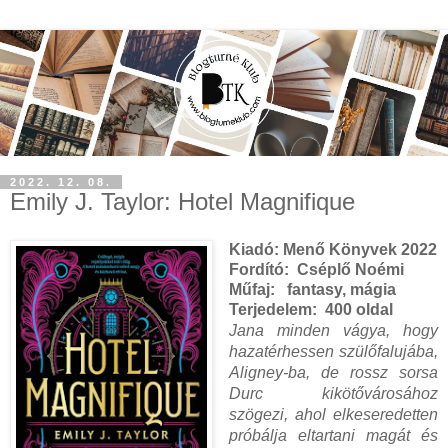
2022. 12. 08.
Emily J. Taylor: Hotel Magnifique
Kiadó:
Menő Könyvek 2022
Fordító: Cséplő Noémi
Műfaj:
fantasy, mágia
Terjedelem:
400 oldal
Jana ​minden vágya, hogy
hazatérhessen szülőfalujába,
Aligney-ba, de rossz sorsa
Durc kikötővárosához
szögezi, ahol elkeseredetten
próbálja eltartani magát és