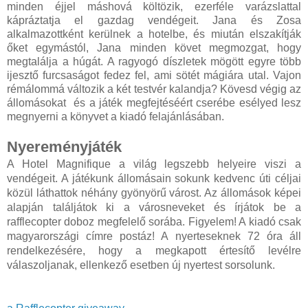
minden éjjel máshová költözik, ezerféle varázslattal
kápráztatja el gazdag vendégeit. Jana és Zosa
alkalmazottként kerülnek a hotelbe, és miután elszakítják
őket egymástól, Jana minden követ megmozgat, hogy
megtalálja a húgát. A ragyogó díszletek mögött egyre több
ijesztő furcsaságot fedez fel, ami sötét mágiára utal. Vajon
rémálommá változik a két testvér kalandja? Kövesd végig az
állomásokat és a játék megfejtéséért cserébe esélyed lesz
megnyerni a könyvet a kiadó felajánlásában.
Nyereményjáték
A Hotel Magnifique a világ legszebb helyeire viszi a
vendégeit. A játékunk állomásain sokunk kedvenc úti céljai
közül láthattok néhány gyönyörű várost. Az állomások képei
alapján találjátok ki a városneveket és írjátok be a
rafflecopter doboz megfelelő sorába. Figyelem! A kiadó csak
magyarországi címre postáz! A nyerteseknek 72 óra áll
rendelkezésére, hogy a megkapott értesítő levélre
válaszoljanak, ellenkező esetben új nyertest sorsolunk.