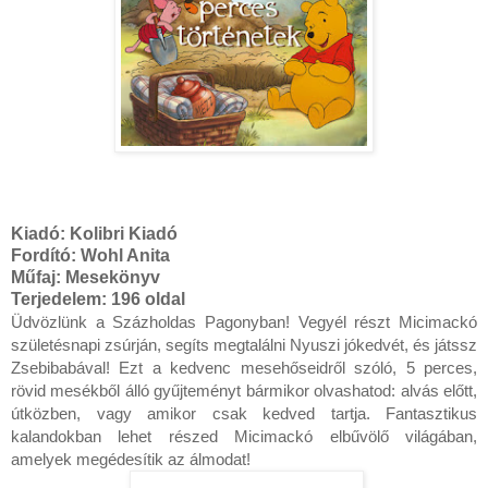
Kiadó:
Kolibri Kiadó
Fordító:
Wohl Anita
Műfaj: Mesekönyv
Terjedelem:
196 oldal
Üdvözlünk a Százholdas Pagonyban! Vegyél részt Micimackó 
születésnapi zsúrján, segíts megtalálni Nyuszi jókedvét, és játssz 
Zsebibabával! Ezt a kedvenc mesehőseidről szóló, 5 perces, 
rövid mesékből álló gyűjteményt bármikor olvashatod: alvás előtt, 
útközben, vagy amikor csak kedved tartja. Fantasztikus 
kalandokban lehet részed Micimackó elbűvölő világában, 
amelyek megédesítik az álmodat!