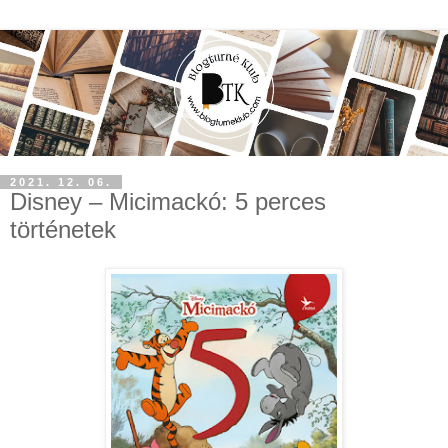
2021. 12. 06.
Disney ​– Micimackó: 5 perces
történetek