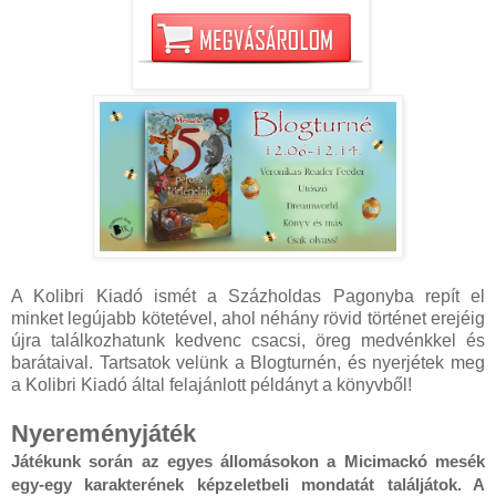
A Kolibri Kiadó ismét a Százholdas Pagonyba repít el
minket legújabb kötetével, ahol néhány rövid történet erejéig
újra találkozhatunk kedvenc csacsi, öreg medvénkkel és
barátaival. Tartsatok velünk a Blogturnén, és nyerjétek meg
a Kolibri Kiadó által felajánlott példányt a könyvből!
Nyereményjáték
Játékunk során az egyes állomásokon a Micimackó mesék 
egy-egy karakterének képzeletbeli mondatát találjátok. A 