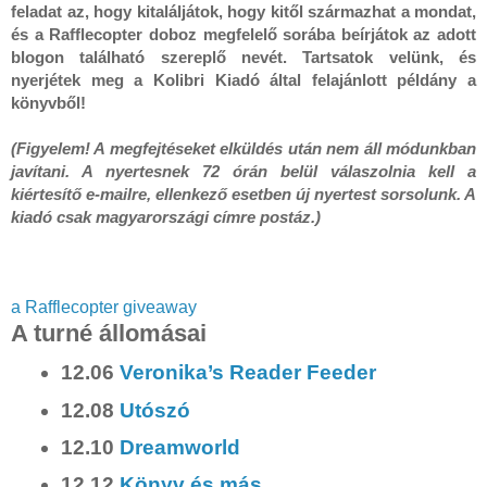
feladat az, hogy kitaláljátok, hogy kitől származhat a mondat, 
és a Rafflecopter doboz megfelelő sorába beírjátok az adott 
blogon található szereplő nevét. Tartsatok velünk, és 
nyerjétek meg a Kolibri Kiadó által felajánlott példány a 
könyvből!

(Figyelem! A megfejtéseket elküldés után nem áll módunkban 
javítani. A nyertesnek 72 órán belül válaszolnia kell a 
kiértesítő e-mailre, ellenkező esetben új nyertest sorsolunk. A 
kiadó csak magyarországi címre postáz.)
a Rafflecopter giveaway
A turné állomásai
12.06
Veronika’s Reader Feeder
12.08
Utószó
12.10
Dreamworld
12.12
Könyv és más