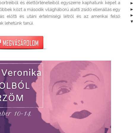
rtréiból és élettörténeteiből egyszerre kaphatunk képet a 
bbek közt a második világháború alatti zsidó ellenállás egy 
ás előtti és utáni értelmiségi létről és az amerikai felső 
k lehetünk tanúi.