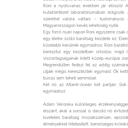
Roni a nyolcvanas években jár először Am
kutatóintézet laboratóriumában dolgozik.
szeretné valóra váltani – tudományos ál
Magyarországon kevés lehetőség nyílik.

Egy forró nyári napon Roni egyszerre csak ot
egy életre szóló barátság kezdete ez. Elein
közelebb kerülnek egymáshoz. Roni barátnőj
keresztül egy kezdetben ortodox, majd la
viszontagságainak kitett közép-európai zsi
Megrendülten fedezi fel az addig számára 
útjaik mégis keresztezték egymást. Ők ket
búcsú sem teheti semmissé.

Két nő az Atlanti-óceán két partján. Sok
egymáshoz.

Ádám Veronika különleges érzékenységgel 
elszánt, akár a sorssal is dacoló nő évtize
kivételes barátság mozaikszerűen, epizódr
élményekkel hitelesített, bensőséges króni