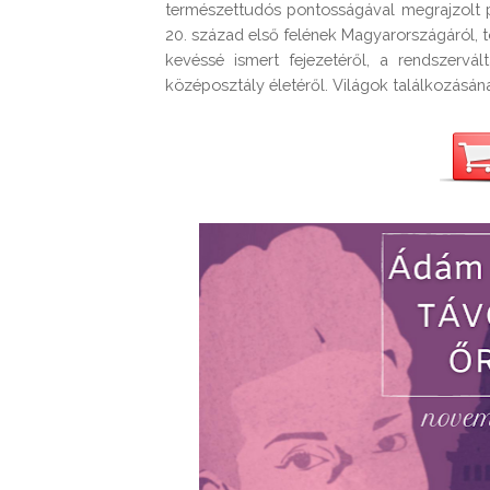
természettudós pontosságával megrajzolt po
20. század első felének Magyarországáról, tö
kevéssé ismert fejezetéről, a rendszervált
középosztály életéről. Világok találkozásána