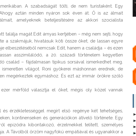
erikában. A szabadságát tölti, de nem turistaként. Egy 
 Ahogy aztán minden nyáron sok éven át. Ő is az álmait 
mait, amelyeknek beteljesítésére az akkori szocialista 
t találja magát Edit árnyas kertjében – még nem sejti, hogy 
te a szakmájuk, hivatásuk köti össze őket, de lassan egyre 
e elbeszéléséből nemcsak Edit, hanem a családja – és ezen 
ssan asszimilálódó, a 20. századi történelem kegyetlen 
dó család – fájdalmasan tipikus sorsával ismerkedhet meg. 
ismeretlen világot. Roni gyökerei máshonnan erednek, de 
ten megérkeztek egymáshoz. És ezt az immár örökre szóló 
 ezer mérföld választja el őket, mégis oly közel vannak 
és érzékletességgel megírt első regénye két tehetséges, 
deken, kontinenseken és generációkon átívelő története. Egy 
ól epizódra kibontakozó, érzelmekkel telített, személyes 
kája. A Távolból őrzöm nagyfokú empátiával és ugyanakkor a 