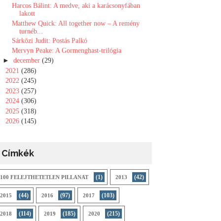
Harcos Bálint: A medve, aki a karácsonyfában
lakott
Matthew Quick: All ​together now – A remény
turnéb...
Sárközi Judit: Postás Palkó
Mervyn Peake: A ​Gormenghast-trilógia
►
december
(29)
►
2021
(286)
►
2022
(245)
►
2023
(257)
►
2024
(306)
►
2025
(318)
►
2026
(145)
Címkék
(1)
(42)
100 FELEJTHETETLEN PILLANAT
2013
(44)
(97)
(103)
2015
2016
2017
(114)
(185)
(215)
2018
2019
2020