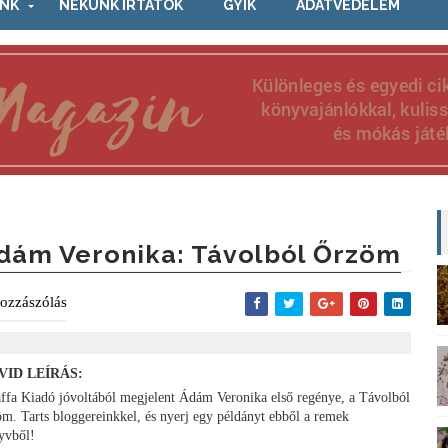
NK
NEKÜNK ÍRTÁTOK
GYIK
ADATVÉDELEM
dám Veronika: Távolból Őrzöm
ozzászólás
VID LEÍRÁS:
affa Kiadó jóvoltából megjelent Ádám Veronika első regénye, a Távolból
öm. Tarts bloggereinkkel, és nyerj egy példányt ebből a remek
yvből!