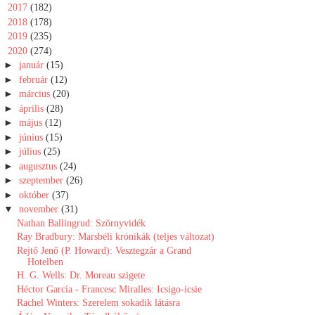
►
2017
(182)
►
2018
(178)
►
2019
(235)
▼
2020
(274)
►
január
(15)
►
február
(12)
►
március
(20)
►
április
(28)
►
május
(12)
►
június
(15)
►
július
(25)
►
augusztus
(24)
►
szeptember
(26)
►
október
(37)
▼
november
(31)
Nathan Ballingrud: Szörnyvidék
Ray Bradbury: Marsbéli krónikák (teljes változat)
Rejtő Jenő (P. Howard): Vesztegzár ​a Grand
Hotelben
H. G. Wells: Dr. Moreau szigete
Héctor García - Francesc Miralles: Icsigo-icsie
Rachel Winters: Szerelem sokadik látásra