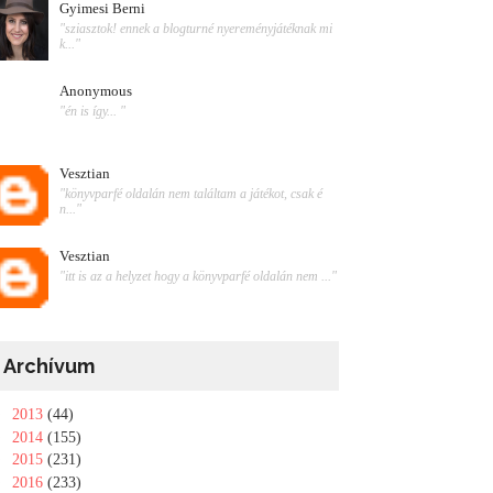
Gyimesi Berni
"sziasztok! ennek a blogturné nyereményjátéknak mi
k..."
Anonymous
"én is így... "
Vesztian
"könyvparfé oldalán nem találtam a játékot, csak é
n..."
Vesztian
"itt is az a helyzet hogy a könyvparfé oldalán nem ..."
Archívum
►
2013
(44)
►
2014
(155)
►
2015
(231)
►
2016
(233)