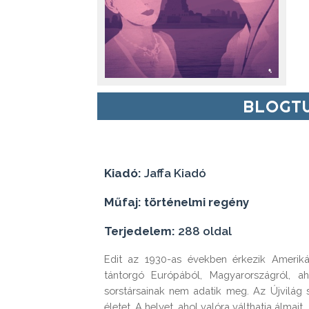
BLOGTU
Kiadó:
Jaffa Kiadó
Műfaj: történelmi regény
Terjedelem:
288 oldal
Edit ​az 1930-as években érkezik Amerik
tántorgó Európából, Magyarországról, a
sorstársainak nem adatik meg. Az Újvilág 
életet. A helyet, ahol valóra válthatja álmait.
