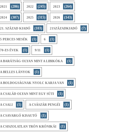
(286)
(245)
(264)
2021
2022
2023
(307)
(315)
(143)
2024
2025
2026
(103)
(7)
21. SZÁZAD KIADÓ
21SZÁZADKIADÓ
(1)
(1)
5 PERCES MESÉK
6
(1)
(1)
70-ES ÉVEK
9/11
(1)
A BARÁTSÁG OLYAN MINT A LIBIKÓKA
(1)
A BELLES LÁNYOK
(1)
A BOLDOGSÁGNAK NYOLC KARJA VAN
(1)
A CSALÁD OLYAN MINT EGY SÜTI
(1)
(1)
A CSALI
A CSÁSZÁR PENGÉI
(1)
A CSAVARGÓ KISAUTÓ
(1)
A CSISZOLATLAN TRÓN KRÓNIKÁI