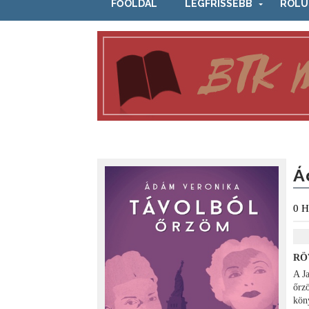
FŐOLDAL
LEGFRISSEBB
RÓLU
Á
0
H
RÖ
A J
őrz
kön