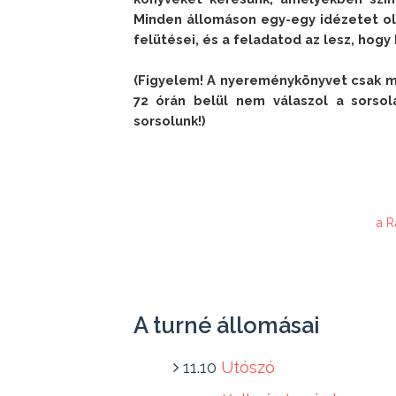
Minden állomáson egy-egy idézetet ol
felütései, és a feladatod az lesz, hogy
(Figyelem! A nyereménykönyvet csak m
72 órán belül nem válaszol a sorsolá
sorsolunk!)
a R
A turné állomásai
11.10
Utószó