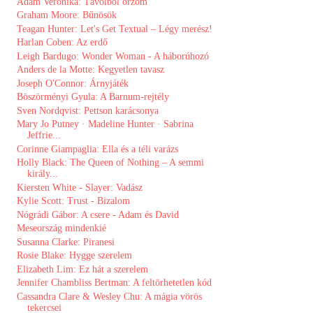
Ádám Veronika: Távolból őrzöm
Graham Moore: Bűnösök
Teagan Hunter: Let's ​Get Textual – Légy merész!
Harlan Coben: Az ​erdő
Leigh Bardugo: Wonder Woman - A háborúhozó
Anders de la Motte: Kegyetlen tavasz
Joseph O'Connor: Árnyjáték
Böszörményi Gyula: A ​Barnum-rejtély
Sven Nordqvist: Pettson karácsonya
Mary Jo Putney · Madeline Hunter · Sabrina
Jeffrie...
Corinne Giampaglia: Ella és a téli varázs
Holly Black: The Queen of Nothing – A semmi
király...
Kiersten White - Slayer: Vadász
Kylie Scott: Trust - Bizalom
Nógrádi Gábor: A csere - Adam és David
Meseország mindenkié
Susanna Clarke: Piranesi
Rosie Blake: Hygge szerelem
Elizabeth Lim: Ez ​hát a szerelem
Jennifer Chambliss Bertman: A feltörhetetlen kód
Cassandra Clare & Wesley Chu: A mágia vörös
tekercsei