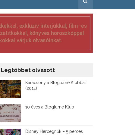
Legtöbbet olvasott
Karácsony a Blogturné Klubbal
(2014)
10 éves a Blogturné Klub
Disney ​Hercegnők – 5 perces