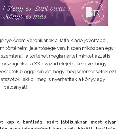
énye Ádám Veronikának a Jaffa Kiadó jóvoltából,
m történelmi jelentősége van, hiszen miközben egy
szemtanúi, a történet megismertet minket azzal is,
z országunkat a XX. század elejétől kezdve, hogy
övessétek bloggereinket, hogy megismerhessétek ezt
játszotok, akkor meg is nyerhetitek a könyv egy
példányát!
t kap a barátság, ezért játékunkban most olyan 
tén nagy jelentőséget kap a nők közötti barátság. 