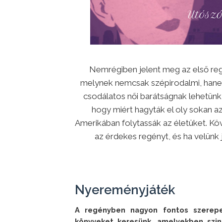
Nemrégiben jelent meg az első reg
melynek nemcsak szépirodalmi, hane
csodálatos női barátságnak lehetünk 
hogy miért hagyták el oly sokan a
Amerikában folytassák az életüket. K
az érdekes regényt, és ha velünk 
Nyereményjáték
A regényben nagyon fontos szerepe
könyveket keresünk, amelyekben szin