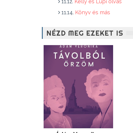
11.12.
Kelly és Lupi olvas
11.14.
Könyv és más
NÉZD MEG EZEKET IS