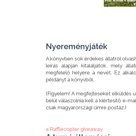
Nyereményjáték
A könyvben sok érdekes állatról olvas
leírás alapján kitaláljátok, mely ál
megfelelő helyére a nevét. Ez alka
példányt a könyvből.
(Figyelem! A megfejtéseket elküldés u
belül válaszolnia kell a kiértesítő e-m
csak magyarországi címre postáz.)
a Rafflecopter giveaway