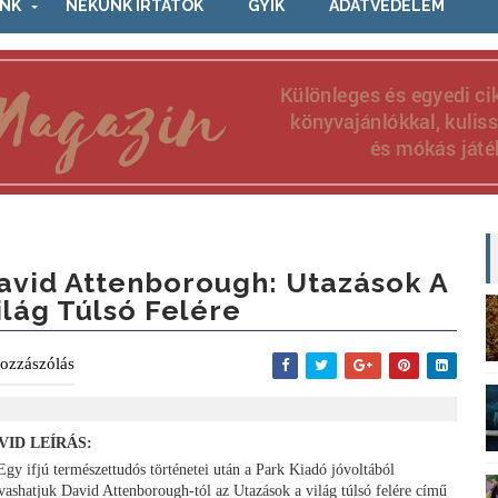
NK
NEKÜNK ÍRTÁTOK
GYIK
ADATVÉDELEM
avid Attenborough: Utazások A
ilág Túlsó Felére
ozzászólás
VID LEÍRÁS:
Egy ifjú természettudós történetei után a Park Kiadó jóvoltából
lvashatjuk David Attenborough-tól az Utazások a világ túlsó felére című