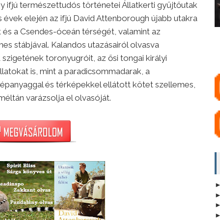
ifjú természettudós történetei Állatkerti gyűjtőutak
 évek elején az ifjú David Attenborough újabb utakra
t és a Csendes-óceán térségét, valamint az
ilmes stábjával. Kalandos utazásairól olvasva
igetének toronyugróit, az ősi tongai királyi
latokat is, mint a paradicsommadarak, a
épanyaggal és térképekkel ellátott kötet szellemes,
éltán varázsolja el olvasóját.