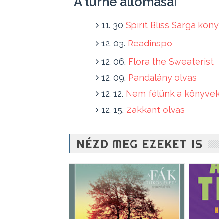
A turné állomásai
11. 30
Spirit Bliss Sárga kön
12. 03.
Readinspo
12. 06.
Flora the Sweaterist
12. 09.
Pandalány olvas
12. 12.
Nem félünk a könyvek
12. 15.
Zakkant olvas
NÉZD MEG EZEKET IS