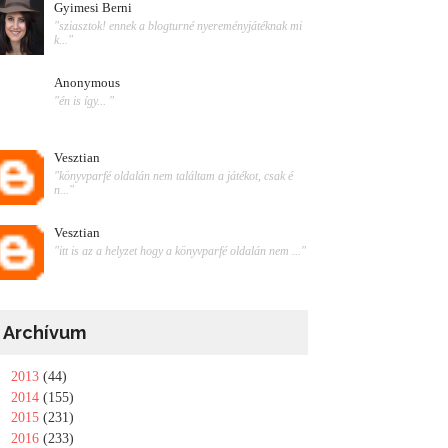
Gyimesi Berni
"sziasztok! ennek a blogturné nyereményjátéknak mi
k..."
Anonymous
"én is így... "
Vesztian
"könyvparfé oldalán nem találtam a játékot, csak é
n..."
Vesztian
"itt is az a helyzet hogy a könyvparfé oldalán nem ..."
Archívum
►
2013
(44)
►
2014
(155)
►
2015
(231)
►
2016
(233)