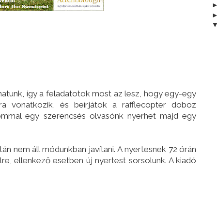
hatunk, így a feladatotok most az lesz, hogy egy-egy
latra vonatkozik, és beírjátok a rafflecopter doboz
lommal egy szerencsés olvasónk nyerhet majd egy
tán nem áll módunkban javítani. A nyertesnek 72 órán
ailre, ellenkező esetben új nyertest sorsolunk. A kiadó