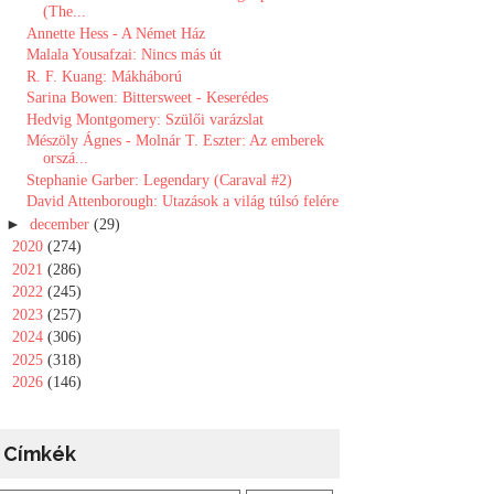
(The...
Annette Hess - A Német Ház
Malala Yousafzai: Nincs más út
R. F. Kuang: Mákháború
Sarina Bowen: Bittersweet - Keserédes
Hedvig Montgomery: Szülői varázslat
Mészöly Ágnes - Molnár T. Eszter: Az emberek
orszá...
Stephanie Garber: Legendary (Caraval #2)
David Attenborough: Utazások a világ túlsó felére
►
december
(29)
►
2020
(274)
►
2021
(286)
►
2022
(245)
►
2023
(257)
►
2024
(306)
►
2025
(318)
►
2026
(146)
Címkék