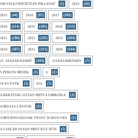
(1)
(42)
100 FELEJTHETETLEN PILLANAT
2013
(44)
(97)
(103)
2015
2016
2017
(114)
(185)
(215)
2018
2019
2020
(286)
(245)
(264)
2021
2022
2023
(307)
(315)
(144)
2024
2025
2026
(103)
(7)
21. SZÁZAD KIADÓ
21SZÁZADKIADÓ
(1)
(1)
5 PERCES MESÉK
6
(1)
(1)
70-ES ÉVEK
9/11
(1)
A BARÁTSÁG OLYAN MINT A LIBIKÓKA
(1)
A BELLES LÁNYOK
(1)
A BOLDOGSÁGNAK NYOLC KARJA VAN
(1)
A CSALÁD OLYAN MINT EGY SÜTI