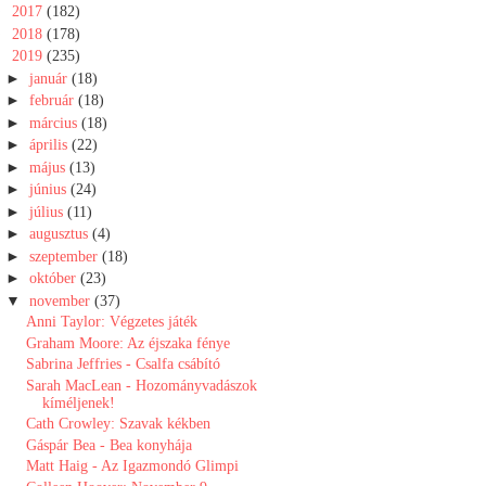
►
2017
(182)
►
2018
(178)
▼
2019
(235)
►
január
(18)
►
február
(18)
►
március
(18)
►
április
(22)
►
május
(13)
►
június
(24)
►
július
(11)
►
augusztus
(4)
►
szeptember
(18)
►
október
(23)
▼
november
(37)
Anni Taylor: Végzetes játék
Graham Moore: Az éjszaka fénye
Sabrina Jeffries - Csalfa csábító
Sarah MacLean - Hozományvadászok
kíméljenek!
Cath Crowley: Szavak kékben
Gáspár Bea - Bea konyhája
Matt Haig - Az Igazmondó Glimpi