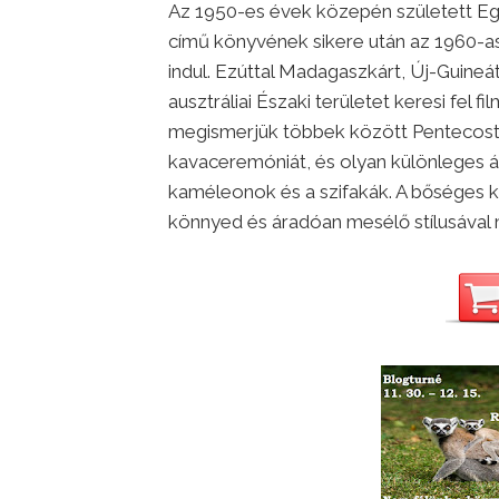
Az 1950-es évek közepén született Egy 
című könyvének sikere után az 1960-as
indul. Ezúttal Madagaszkárt, Új-Guineá
ausztráliai Északi területet keresi fel f
megismerjük többek között Pentecost sz
kavaceremóniát, és olyan különleges ál
kaméleonok és a szifakák. A bőséges k
könnyed és áradóan mesélő stílusával m