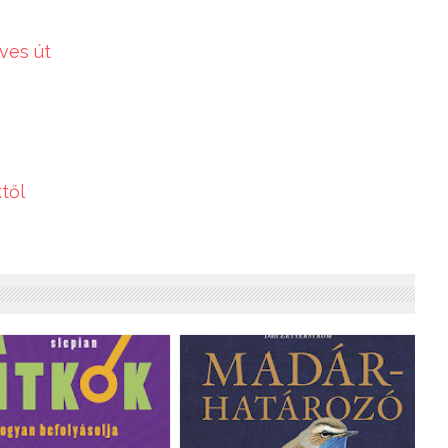
yves út
től