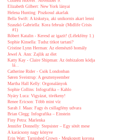
Colleen Hoover: November 9.
Elizabeth Gilbert: New York lányai
Helena Hunting: Piszkosul akarlak
Bella Swift: A ​kiskutya, aki unikornis akart lenni
Szaszkó Gabriella: Kora február (Midlife Crisis
#1)
Róbert Katalin - Keresd az igazit! (Lélekfény 1.)
Sophie Kinsella: Tudsz titkot tartani?
Cristine Lynn Herman: Az elemésztő homály
Jewel A. Ann: Zajlik az élet
Katty Kay - Claire Shipman: Az ​önbizalom kódja
lá...
Catherine Rider - Csók Londonban
Søren Sveistrup: A gesztenyeember
Martha Hall Kelly: Orgonalányok
Sophie Collins: Infografika – Kahlo
Nyáry Luca: Vigyázat, törékeny!
Renee Ericson: Több mint víz
Sarah J. Maas: Fagy és csillagfény udvara
Brian Clegg: Infografika – Einstein
Finy Petra: Marlenka
Jennifer Donnelly: Stepsister – Egy sötét mese
A karácsony nagy könyve
Erin Watt: Tarnished Crown - Megkopott korona