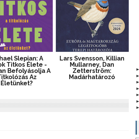
hael Slepian: A ​
Lars Svensson, Killian
ok Titkos Élete -
Mullarney, Dan
n Befolyásolja A
Zetterström:
itkolózás Az
Madárhatározó
Életünket?