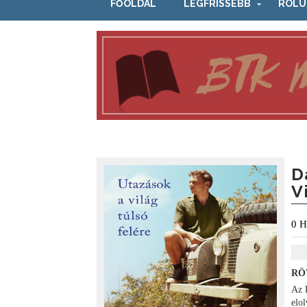
FŐOLDAL
LEGFRISSEBB
RÓLU
D
V
0
H
RÖ
Az 
elo