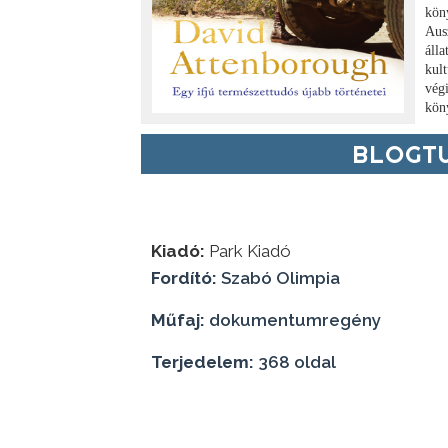
kön
Aus
álla
kul
végi
kön
BLOGTU
Kiadó:
Park Kiadó
Fordító:
Szabó Olimpia
Műfaj:
dokumentumregény
Terjedelem:
368 oldal