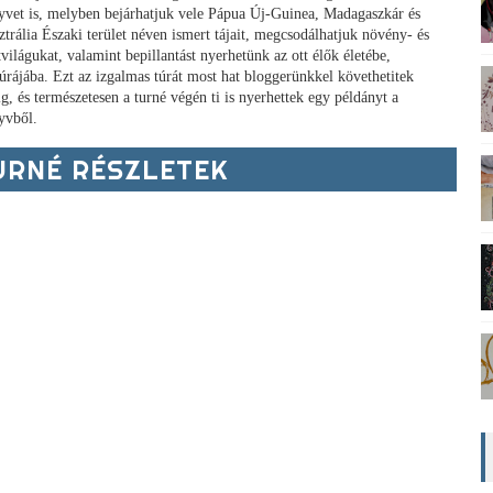
yvet is, melyben bejárhatjuk vele Pápua Új-Guinea, Madagaszkár és
ztrália Északi terület néven ismert tájait, megcsodálhatjuk növény- és
tvilágukat, valamint bepillantást nyerhetünk az ott élők életébe,
túrájába. Ezt az izgalmas túrát most hat bloggerünkkel követhetitek
g, és természetesen a turné végén ti is nyerhettek egy példányt a
yvből.
RNÉ RÉSZLETEK