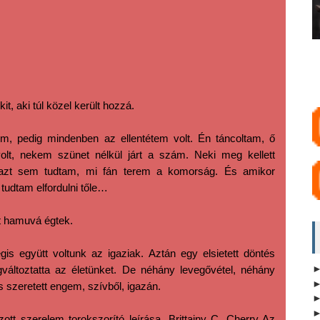
t, aki túl közel került hozzá.
em, pedig mindenben az ellentétem volt. Én táncoltam, ő
volt, nekem szünet nélkül járt a szám. Neki meg kellett
 azt sem tudtam, mi fán terem a komorság. És amikor
tudtam elfordulni tőle…
nt hamuvá égtek.
s együtt voltunk az igaziak. Aztán egy elsietett döntés
áltoztatta az életünket. De néhány levegővétel, néhány
is szeretett engem, szívből, igazán.
ott szerelem torokszorító leírása. Brittainy C. Cherry Az