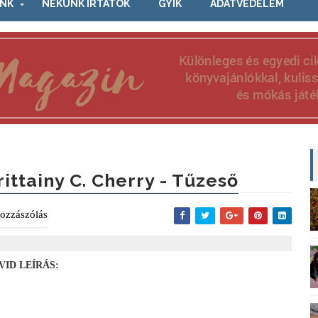
NK
NEKÜNK ÍRTÁTOK
GYIK
ADATVÉDELEM
rittainy C. Cherry - Tűzeső
ozzászólás
VID LEÍRÁS: