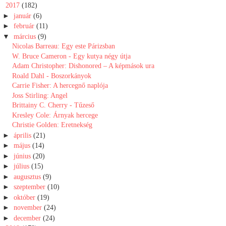
▼
2017
(182)
►
január
(6)
►
február
(11)
▼
március
(9)
Nicolas Barreau: Egy este Párizsban
W. Bruce Cameron - Egy kutya négy útja
Adam Christopher: Dishonored – A képmások ura
Roald Dahl - Boszorkányok
Carrie Fisher: A hercegnő naplója
Joss Stirling: Angel
Brittainy C. Cherry - Tűzeső
Kresley Cole: Árnyak hercege
Christie Golden: Eretnekség
►
április
(21)
►
május
(14)
►
június
(20)
►
július
(15)
►
augusztus
(9)
►
szeptember
(10)
►
október
(19)
►
november
(24)
►
december
(24)