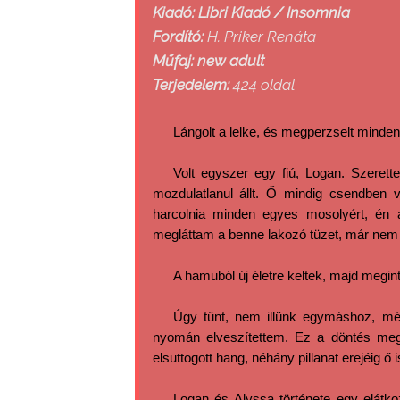
Kiadó: Libri Kiadó / Insomnia
Fordító:
H. Priker Renáta
Műfaj: new adult
Terjedelem:
424 oldal
Lángolt a lelke, és megperzselt mindenki
Volt egyszer egy fiú, Logan. Szerett
mozdulatlanul állt. Ő mindig csendben 
harcolnia minden egyes mosolyért, én
megláttam a benne lakozó tüzet, már nem 
A hamuból új életre keltek, majd megi
Úgy tűnt, nem illünk egymáshoz, mégi
nyomán elveszítettem. Ez a döntés megv
elsuttogott hang, néhány pillanat erejéig ő 
Logan és Alyssa története egy elátkoz