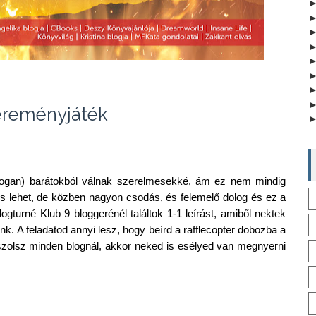
reményjáték
 Logan) barátokból válnak szerelmesekké, ám ez nem mindig
s lehet, de közben nagyon csodás, és felemelő dolog és ez a
ogturné Klub 9 bloggerénél találtok 1-1 leírást, amiből nektek
nk. A feladatod annyi lesz, hogy beírd a rafflecopter dobozba a
szolsz minden blognál, akkor neked is esélyed van megnyerni