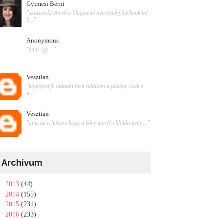
Gyimesi Berni
"sziasztok! ennek a blogturné nyereményjátéknak mi
k..."
Anonymous
"én is így... "
Vesztian
"könyvparfé oldalán nem találtam a játékot, csak é
n..."
Vesztian
"itt is az a helyzet hogy a könyvparfé oldalán nem ..."
Archívum
►
2013
(44)
►
2014
(155)
►
2015
(231)
►
2016
(233)