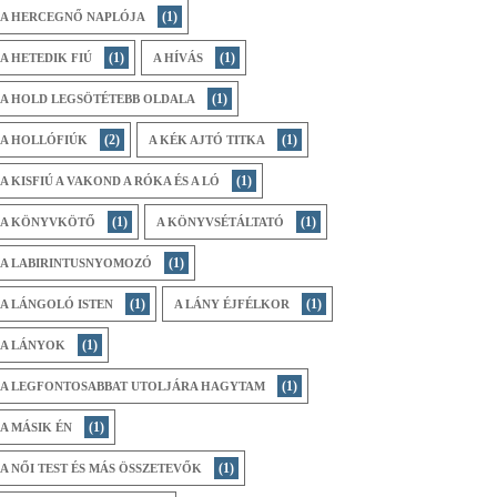
(1)
A HERCEGNŐ NAPLÓJA
(1)
(1)
A HETEDIK FIÚ
A HÍVÁS
(1)
A HOLD LEGSÖTÉTEBB OLDALA
(2)
(1)
A HOLLÓFIÚK
A KÉK AJTÓ TITKA
(1)
A KISFIÚ A VAKOND A RÓKA ÉS A LÓ
(1)
(1)
A KÖNYVKÖTŐ
A KÖNYVSÉTÁLTATÓ
(1)
A LABIRINTUSNYOMOZÓ
(1)
(1)
A LÁNGOLÓ ISTEN
A LÁNY ÉJFÉLKOR
(1)
A LÁNYOK
(1)
A LEGFONTOSABBAT UTOLJÁRA HAGYTAM
(1)
A MÁSIK ÉN
(1)
A NŐI TEST ÉS MÁS ÖSSZETEVŐK