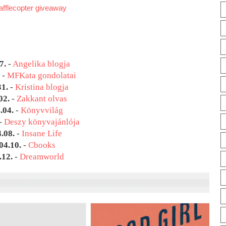
afflecopter giveaway
7.
-
Angelika blogja
.
-
MFKata gondolatai
31.
-
Kristina blogja
02.
-
Zakkant olvas
.04.
-
Könyvvilág
-
Deszy könyvajánlója
.08.
-
Insane Life
04.10.
-
Cbooks
.12.
-
Dreamworld