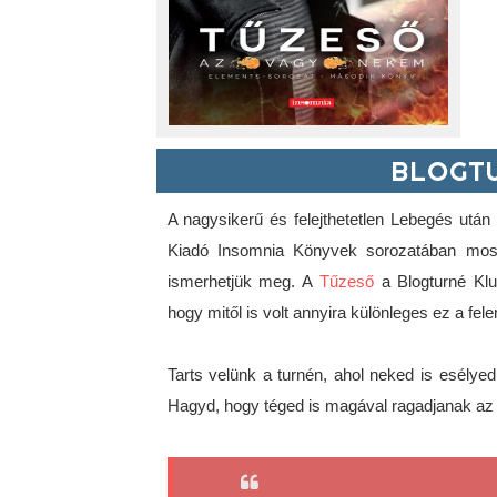
BLOGTU
A nagysikerű és felejthetetlen Lebegés után Br
Kiadó Insomnia Könyvek sorozatában most L
ismerhetjük meg. A 
Tűzeső
 a Blogturné Klu
hogy mitől is volt annyira különleges ez a fele
Tarts velünk a turnén, ahol neked is esélyed 
Hagyd, hogy téged is magával ragadjanak az 