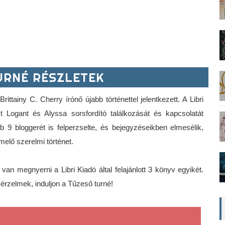
RNÉ RÉSZLETEK
ittainy C. Cherry írónő újabb történettel jelentkezett. A Libri 
ogant és Alyssa sorsfordító találkozását és kapcsolatát 
b 9 bloggerét is felperzselte, és bejegyzéseikben elmesélik, 
melő szerelmi történet. 
van megnyerni a Libri Kiadó által felajánlott 3 könyv egyikét. 
érzelmek, induljon a Tűzeső turné!