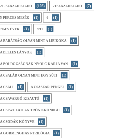
(103)
(7)
21. SZÁZAD KIADÓ
21SZÁZADKIADÓ
(1)
(1)
5 PERCES MESÉK
6
(1)
(1)
70-ES ÉVEK
9/11
(1)
A BARÁTSÁG OLYAN MINT A LIBIKÓKA
(1)
A BELLES LÁNYOK
(1)
A BOLDOGSÁGNAK NYOLC KARJA VAN
(1)
A CSALÁD OLYAN MINT EGY SÜTI
(1)
(1)
A CSALI
A CSÁSZÁR PENGÉI
(1)
A CSAVARGÓ KISAUTÓ
(1)
A CSISZOLATLAN TRÓN KRÓNIKÁI
(1)
A CSODÁK KÖNYVE
(1)
A GORMENGHAST-TRILÓGIA