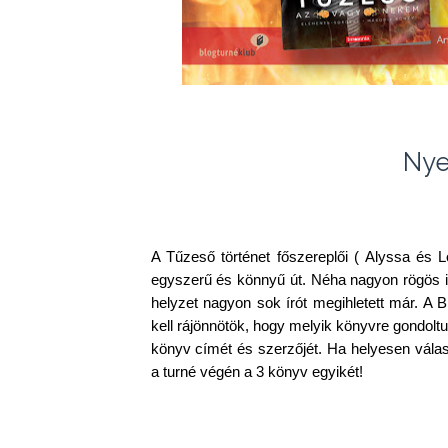
Nye
A Tűzeső történet főszereplői ( Alyssa és
egyszerű és könnyű út. Néha nagyon rögös i
helyzet nagyon sok írót megihletett már. A Bl
kell rájönnötök, hogy melyik könyvre gondoltu
könyv címét és szerzőjét. Ha helyesen vála
a turné végén a 3 könyv egyikét!