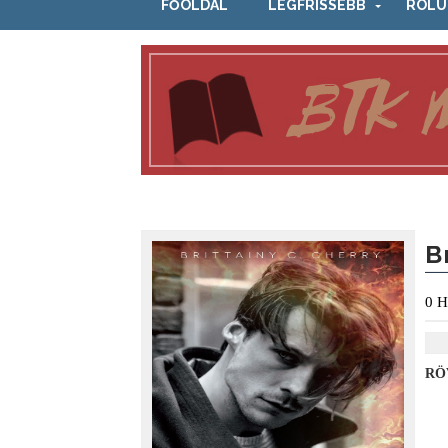
FŐOLDAL
LEGFRISSEBB
RÓLU
B
0
H
RÖ