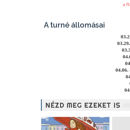
a R
A turné állomásai
03.2
03.29
03.
04.
04
04.06.
04
04
NÉZD MEG EZEKET IS