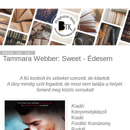
2016. 11. 12.
Tammara Webber: Sweet - Édesem
A fiú tombolt és sebeket szerzett, de kitartott.
A lány mindig szót fogadott, de most nem találja a helyét.
Ismerd meg közös sorsukat!
Kiadó:
Könyvmolyképző
Kiadó
Fordító:
Komáromy
Rudolf