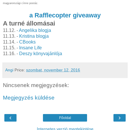
magyarországi címre postáz.
a Rafflecopter giveaway
A turné állomásai
11.12. -
Angelika blogja
11.13. -
Kristina blogja
11.14. -
CBooks
11.15. -
Insane Life
11.16. -
Deszy könyvajánlója
Angi
Price:
szombat, november 12, 2016
Nincsenek megjegyzések:
Megjegyzés küldése
‹
›
Főoldal
Internetes verzió megtekintése