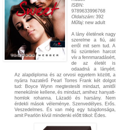
ISBN:
9789633996768
Oldalszám:
392
Műfaj:
new adult
A lány életének nagy
szerelme a fiú, aki
erről mit sem tud. A
fiú szüntelen harcot
vív a fennmaradásért,
de az életét is
odaadná a lányért.
Az alapdiploma és az orvosi egyetem között, a
nyárra hazatérő Pearl Torres Frank két dolgot
tud: Boyce Wynn megtestesíti mindazt, amitől
menekülnie kellene, és mindazt, amihez hanyatt-
homlok rohanna. Lázadó és harsány. Nem
érdekli mások véleménye. Szenvedélyes. Erős.
Veszedelmes. És van még egy tulajdonsága,
amit Pearlön kívül mindenki előtt titkol: Édes.