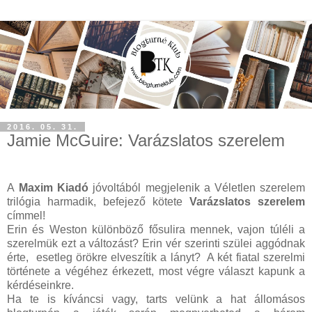
2016. 05. 31.
Jamie McGuire: Varázslatos szerelem
A
Maxim Kiadó
jóvoltából megjelenik a Véletlen szerelem
trilógia harmadik, befejező kötete
Varázslatos szerelem
címmel!
Erin és Weston különböző fősulira mennek, vajon túléli a
szerelmük ezt a változást? Erin vér szerinti szülei aggódnak
érte, esetleg örökre elveszítik a lányt? A két fiatal szerelmi
története a végéhez érkezett, most végre választ kapunk a
kérdéseinkre.
Ha te is kíváncsi vagy, tarts velünk a hat állomásos