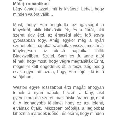
Műfaj: romantikus
Légy óvatos azzal, mit is kívánsz! Lehet, hogy
minden valóra válik…
Most, hogy Erin megtudta az igazságot a
lányokról, akik kiközösítették, és a fiúról, akit
szeret, úgy érzi, az érettségi előtti idő egyre
gyorsabban fogy. Amíg egykor még a nyári
szünet előtti napokat számolták vissza, most már
ténylegesen az utolsó napjaikat töltik
Blackwellben. Szülei, Sam és Julianne attól
félnek, hogy most, hogy végre megtalálták Erint,
mégis el kell engedniük őt, a feszültség pedig
csak egyre nő azóta, hogy Erin rájött, ki is ő
valójában.
Weston egyre rosszabbul érzi magát, ahogyan
telnek a nyári napok, hiszen a lány, akit
gyerekkora óta szeret, más főiskolára megy, mint
ő. A legnagyobb félelme, hogy ez azt jelenti,
elválnak útjaik. Miközben próbálja a legjobbat
kihozni a maradék időből, és elérni, hogy minden