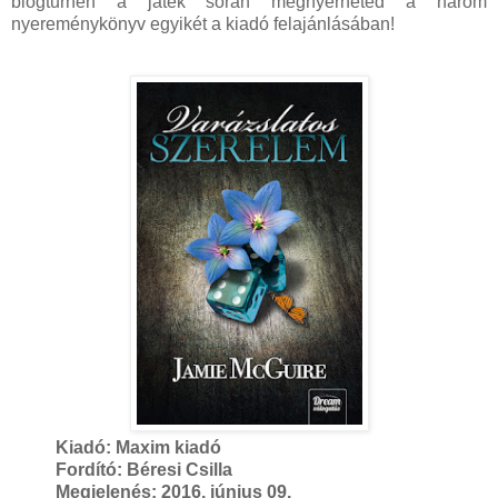
blogturnén a játék során megnyerheted a három
nyereménykönyv egyikét a kiadó felajánlásában!
Kiadó: Maxim kiadó
Fordító: Béresi Csilla
Megjelenés: 2016. június 09.