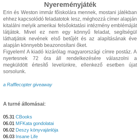
Nyereményjáték
Erin és Weston immár főiskolára mennek, mostani játékban
ehhez kapcsolódó feladatotok lesz, méghozzá címer alapján
kitalálni melyik amerikai felsőoktatási intézmény emblémáját
látjátok. Mivel ez nem egy könnyű feladat, segítségül
láthatjátok nevének első betűjét és az alapításának éve
alapján könnyebb beazonosítani őket.
Figyelem! A kiadó kizárólag magyarországi címre postáz. A
nyertesnek 72 óra áll rendelkezésére válaszolni a
megküldött értesítő levelünkre, ellenkező esetben újat
sorsolunk.
a Rafflecopter giveaway
A turné állomásai:
05.31 
CBooks
06.01 
MFKata gondolatai
06.02 
Deszy könyvajánlója
06.03 
Insane Life