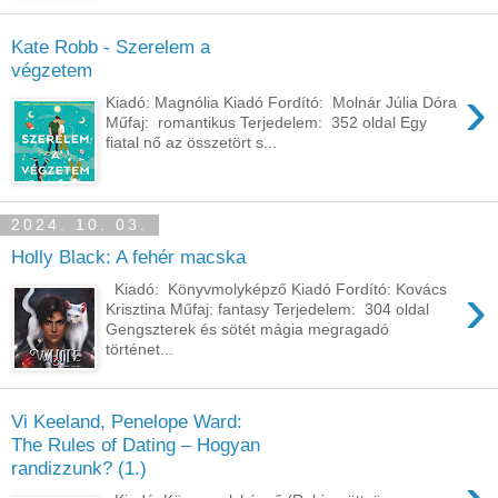
Kate Robb - Szerelem ​a
végzetem
›
Kiadó: Magnólia Kiadó Fordító: Molnár Júlia Dóra
Műfaj: romantikus Terjedelem: 352 oldal Egy ​
fiatal nő az összetört s...
2024. 10. 03.
Holly Black: A fehér macska
›
Kiadó: Könyvmolyképző Kiadó Fordító: Kovács
Krisztina Műfaj: fantasy Terjedelem: 304 oldal
Gengszterek és sötét mágia megragadó
történet...
Vi Keeland, Penelope Ward:
The ​Rules of Dating – Hogyan
randizzunk? (1.)