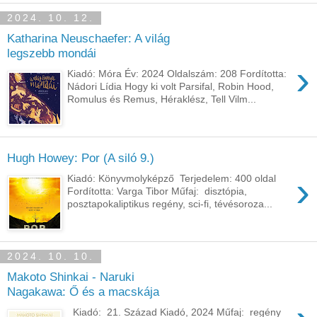
2024. 10. 12.
Katharina Neuschaefer: A ​világ
legszebb mondái
›
Kiadó: Móra Év: 2024 Oldalszám: 208 Fordította:
Nádori Lídia Hogy ki volt Parsifal, Robin Hood,
Romulus és Remus, Héraklész, Tell Vilm...
Hugh Howey: Por (A siló 9.)
›
Kiadó: Könyvmolyképző Terjedelem: 400 oldal
Fordította: Varga Tibor Műfaj: disztópia,
posztapokaliptikus regény, sci-fi, tévésoroza...
2024. 10. 10.
Makoto Shinkai - Naruki
Nagakawa: Ő ​és a macskája
Kiadó: 21. Század Kiadó, 2024 Műfaj: regény