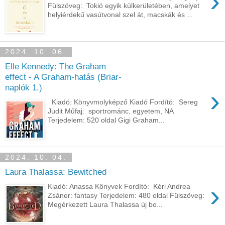
›
Fülszöveg: Tokió ​egyik külkerületében, amelyet
helyiérdekű vasútvonal szel át, macskák és ...
2024. 10. 06.
Elle Kennedy: The Graham
effect - A Graham-hatás (Briar-
naplók 1.)
›
Kiadó: Könyvmolyképző Kiadó Fordító: Sereg
Judit Műfaj: sportrománc, egyetem, NA
Terjedelem: 520 oldal Gigi ​Graham...
2024. 10. 04.
Laura Thalassa: Bewitched
›
Kiadó: Anassa Könyvek Fordító: Kéri Andrea
Zsáner: fantasy Terjedelem: 480 oldal Fülszöveg:
Megérkezett Laura Thalassa új bo...