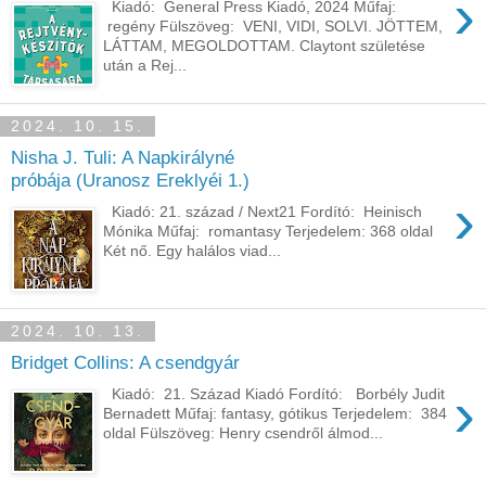
›
Kiadó: General Press Kiadó, 2024 Műfaj:
regény Fülszöveg: VENI, VIDI, SOLVI. JÖTTEM,
LÁTTAM, MEGOLDOTTAM. Claytont születése
után a Rej...
2024. 10. 15.
Nisha J. Tuli: A Napkirályné
próbája (Uranosz Ereklyéi 1.)
›
Kiadó: 21. század / Next21 Fordító: Heinisch
Mónika Műfaj: romantasy Terjedelem: 368 oldal
Két nő. Egy halálos viad...
2024. 10. 13.
Bridget Collins: A csendgyár
›
Kiadó: 21. Század Kiadó Fordító: Borbély Judit
Bernadett Műfaj: fantasy, gótikus Terjedelem: 384
oldal Fülszöveg: Henry csendről álmod...