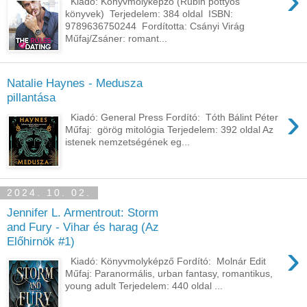
›
Kiadó: Könyvmolyképző (Rubin pöttyös
könyvek) Terjedelem: 384 oldal ISBN:
9789636750244 Fordította: Csányi Virág
Műfaj/Zsáner: romant...
Natalie Haynes - Medusza
pillantása
›
Kiadó: General Press Fordító: Tóth Bálint Péter
Műfaj: görög mitológia Terjedelem: 392 oldal Az ​
istenek nemzetségének eg...
2024. 10. 02.
Jennifer L. Armentrout: Storm
and Fury - Vihar és harag (Az
Előhirnök #1)
›
Kiadó: Könyvmolyképző Fordító: Molnár Edit
Műfaj: Paranormális, urban fantasy, romantikus,
young adult Terjedelem: 440 oldal ...