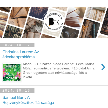
2024. 10. 17.
Christina Lauren: Az
édenkertprobléma
›
Kiadó: 21. Század Kiadó Fordító: Lévai Márta
Műfaj: romantikus Terjedelem: 410 oldal Anna
Green egyetem alatt névházasságot köt a
lakótá...
2024. 10. 16.
Samuel Burr: A ​
Rejtvénykészítők Társasága