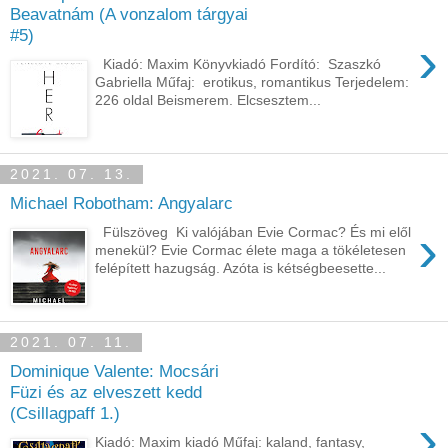
Beavatnám (A vonzalom tárgyai
#5)
›
Kiadó: Maxim Könyvkiadó Fordító: Szaszkó
Gabriella Műfaj: erotikus, romantikus Terjedelem:
226 oldal Beismerem. Elcsesztem...
2021. 07. 13.
Michael Robotham: Angyalarc
›
Fülszöveg Ki valójában Evie Cormac? És mi elől
menekül? Evie Cormac élete maga a tökéletesen
felépített hazugság. Azóta is kétségbeesette...
2021. 07. 11.
Dominique Valente: Mocsári ​
Füzi és az elveszett kedd
(Csillagpaff 1.)
›
Kiadó: Maxim kiadó Műfaj: kaland, fantasy,