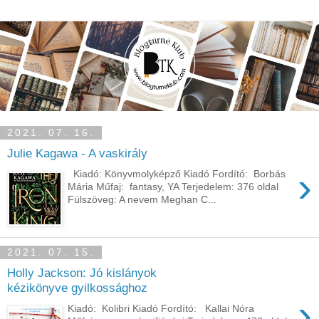
2021. 07. 16.
Julie Kagawa - A vaskirály
›
Kiadó: Könyvmolyképző Kiadó Fordító: Borbás
Mária Műfaj: fantasy, YA Terjedelem: 376 oldal
Fülszöveg: A nevem Meghan C...
2021. 07. 15.
Holly Jackson: Jó ​kislányok
kézikönyve gyilkossághoz
›
Kiadó: Kolibri Kiadó Fordító: Kallai Nóra