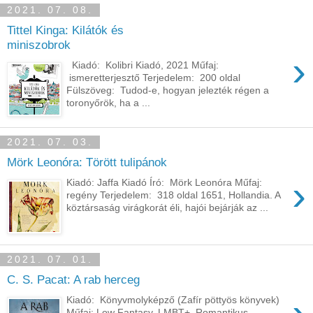
2021. 07. 08.
Tittel Kinga: Kilátók ​és
miniszobrok
›
Kiadó: Kolibri Kiadó, 2021 Műfaj:
ismeretterjesztő Terjedelem: 200 oldal
Fülszöveg: Tudod-e, hogyan jelezték régen a
toronyőrök, ha a ...
2021. 07. 03.
Mörk Leonóra: Törött ​tulipánok
›
Kiadó: Jaffa Kiadó Író: Mörk Leonóra Műfaj:
regény Terjedelem: 318 oldal 1651, Hollandia. A
köztársaság virágkorát éli, hajói bejárják az ...
2021. 07. 01.
C. S. Pacat: A rab herceg
Kiadó: Könyvmolyképző (Zafír pöttyös könyvek)
Műfaj: Low Fantasy, LMBT+, Romantikus,