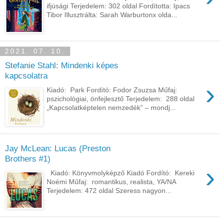
ifjúsági Terjedelem: 302 oldal Fordította: Ipacs
Tibor Illusztrálta: Sarah Warburtonx olda...
2021. 07. 10.
Stefanie Stahl: Mindenki képes
kapcsolatra
›
Kiadó: Park Fordító: Fodor Zsuzsa Műfaj:
pszichológiai, önfejlesztő Terjedelem: 288 oldal
„Kapcsolatképtelen nemzedék” – mondj...
Jay McLean: Lucas (Preston
Brothers #1)
›
Kiadó: Könyvmolyképző Kiadó Fordító: Kereki
Noémi Műfaj: romantikus, realista, YA/NA
Terjedelem: 472 oldal Szeress nagyon...