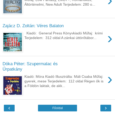
›
Áltörténelmi, New Adult Terjedelem: 280 o...
Zajácz D. Zoltán: Véres Balaton
›
Kiadó: General Press Könyvkiadó Műfaj: krimi
Terjedelem: 312 oldal A zánkai úttörőtábor...
Dóka Péter: Szupermalac és
Űrpatkány
›
Kiadó: Móra Kiadó Illusztrálta: Máli Csaba Műfaj:
gyerek, mese Terjedelem: 112 oldal Régen ők is
a Földön laktak, de akk...
‹
›
Főoldal