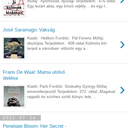
Műfaj: nyomozás, ifjúsági Terjedelem: 476 oldal
Egy ​lezárt akta, egy kínzó rejtély… és egy l...
José Saramago: Vakság
›
Kiadó: Helikon Fordító: Pál Ferenc Műfaj:
disztópia Terjedelem: 408 oldal Különös kór
terjed a városban: először egy a...
Frans De Waal: Mama utolsó
ölelése
›
Kiadó: Park Fordító: Sóskuthy György Műfaj:
ismeretterjesztő Terjedelem: 372 oldal „Magával ​
ragadó és szívhez szóló könyv, tele ...
2021. 07. 14.
Penelope Bloom: Her Secret -