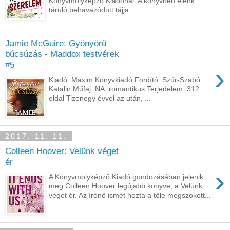
Könyvmolyképző Kiadónál. A könyvben elénk
táruló behavazódott tájja...
Jamie McGuire: Gyönyörű
búcsúzás - Maddox testvérek
#5
›
Kiadó: Maxim Könyvkiadó Fordító: Szűr-Szabó
Katalin Műfaj: NA, romantikus Terjedelem: 312
oldal Tizenegy évvel az után, ...
2017. 11. 11.
Colleen Hoover: Velünk véget
ér
›
A Könyvmolyképző Kiadó gondozásában jelenik
meg Colleen Hoover legújabb könyve, a Velünk
véget ér. Az írónő ismét hozta a tőle megszokott...