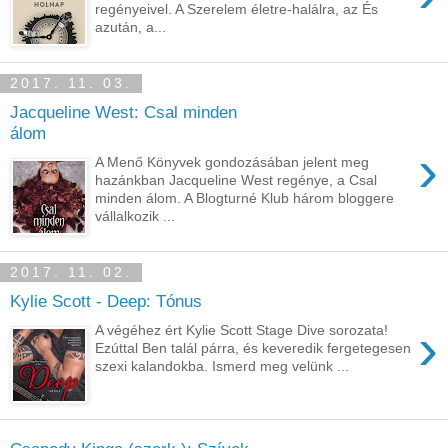
regényeivel. A Szerelem életre-halálra, az És
azután, a...
2017. 11. 03.
Jacqueline West: Csal minden
álom
›
A Menő Könyvek gondozásában jelent meg
hazánkban Jacqueline West regénye, a Csal
minden álom. A Blogturné Klub három bloggere
vállalkozik ...
2017. 11. 02.
Kylie Scott - Deep: Tónus
›
A végéhez ért Kylie Scott Stage Dive sorozata!
Ezúttal Ben talál párra, és keveredik fergetegesen
szexi kalandokba. Ismerd meg velünk ...