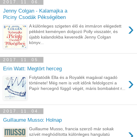
2017. 11. 06.
Jenny Colgan - Kalamajka a
Piciny Csodák Pékségében
›
A különleges szigeten élő és immáron elégedett
pékként keményen dolgozó Polly visszatér, és
újabb kalandokba keveredik Jenny Colgan
könyv...
2017. 11. 05.
Erin Watt: Megtört herceg
›
Folytatódik Ella és a Royalék magával ragadó
története! Még nem is volt időnk feldolgozni a
Papír hercegnő függő végét, máris bombaként r...
2017. 11. 04.
Guillaume Musso: Holnap
›
Guillaume Musso, francia szerző már sokak
szívét meghódította különleges hangulatú