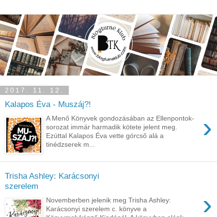
2017. 11. 12.
Kalapos Éva - Muszáj?!
›
A Menő Könyvek gondozásában az Ellenpontok-
sorozat immár harmadik kötete jelent meg.
Ezúttal Kalapos Éva vette górcső alá a
tinédzserek m...
Trisha Ashley: Karácsonyi
szerelem
›
Novemberben jelenik meg Trisha Ashley:
Karácsonyi szerelem c. könyve a