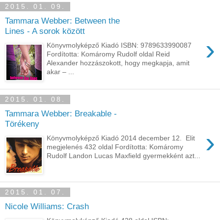
2015. 01. 09.
Tammara Webber: Between the
Lines - A sorok között
›
Könyvmolyképző Kiadó ISBN: 9789633990087
Fordította: Komáromy Rudolf oldal Reid
Alexander hozzászokott, hogy megkapja, amit
akar – ...
2015. 01. 08.
Tammara Webber: Breakable -
Törékeny
›
Könyvmolyképző Kiadó 2014 december 12. Elit
megjelenés 432 oldal Fordította: Komáromy
Rudolf Landon Lucas Maxfield gyermekként azt...
2015. 01. 07.
Nicole Williams: Crash