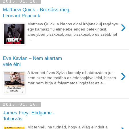
2015. 01. 18.
Matthew Quick - Bocsáss meg,
Leonard Peacock
›
Matthew Quick, a Napos oldal írójának új regénye
egy kamasz fiú elméjébe enged betekintést,
amelyben piszkosabbnál piszkosabb és szebbnél
...
Eva Kavian – Nem akartam
vele élni
›
A tizenhét éves Sylvia komoly elhatározásra jut:
nem szeretne tovább az édesapjával élni, hiszen
már nem bírja a folyamatos ingázást az é...
2015. 01. 16.
James Frey: Endgame -
Toborzás
Mit tennél, ha tudnád, hogy a világ elindult a