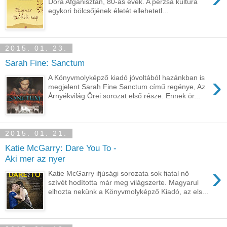
Dóra Afganisztán, 80-as évek. A perzsa kultúra
egykori bölcsőjének életét ellehetetl...
2015. 01. 23.
Sarah Fine: Sanctum
›
A Könyvmolyképző kiadó jóvoltából hazánkban is
megjelent Sarah Fine Sanctum című regénye, Az
Árnyékvilág Őrei sorozat első része. Ennek ör...
2015. 01. 21.
Katie McGarry: Dare You To -
Aki mer az nyer
›
Katie McGarry ifjúsági sorozata sok fiatal nő
szívét hodította már meg világszerte. Magyarul
elhozta nekünk a Könyvmolyképző Kiadó, az els...