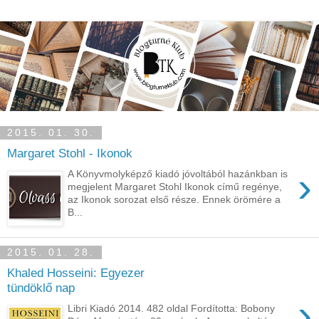
2015. 01. 30.
Margaret Stohl - Ikonok
›
A Könyvmolyképző kiadó jóvoltából hazánkban is
megjelent Margaret Stohl Ikonok című regénye,
az Ikonok sorozat első része. Ennek örömére a
B...
2015. 01. 28.
Khaled Hosseini: Egyezer
tündöklő nap
›
Libri Kiadó 2014. 482 oldal Fordította: Bobony