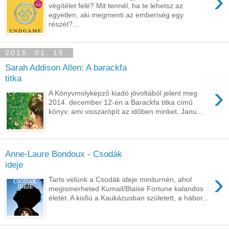
›
végítélet felé? Mit tennél, ha te lehetsz az
egyetlen, aki megmenti az emberiség egy
részét?...
2015. 01. 15.
Sarah Addison Allen: A barackfa
titka
›
A Könyvmolyképző kiadó jóvoltából jelent meg
2014. december 12-én a Barackfa titka című
könyv, ami visszaröpít az időben minket. Janu...
Anne-Laure Bondoux - Csodák
ideje
›
Tarts velünk a Csodák ideje miniturnén, ahol
megismerheted Kumail/Blaise Fortune kalandos
életét. A kisfiú a Kaukázusban született, a hábor...